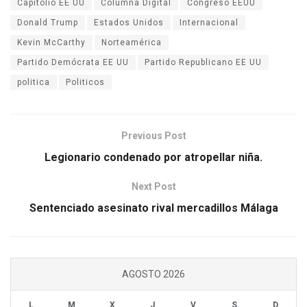
Capitolio EE UU
Columna Digital
Congreso EEUU
Donald Trump
Estados Unidos
Internacional
Kevin McCarthy
Norteamérica
Partido Demócrata EE UU
Partido Republicano EE UU
politica
Politicos
Previous Post
Legionario condenado por atropellar niña.
Next Post
Sentenciado asesinato rival mercadillos Málaga
AGOSTO 2026
L
M
X
J
V
S
D