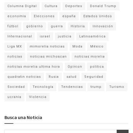
Columna Digital
Cultura
Deportes
Donald Trump
economia
Elecciones
españa
Estados Unidos
fútbol
gobierno
guerra
Historia
Innovación
Internacional
israel
justicia
Latinoamérica
Liga MX
mimorelia noticias
Moda
México
noticias
noticias michoacan
noticias morelia
noticias morelia ultima hora
Opinion
politica
quadratin noticias
Rusia
salud
Seguridad
Sociedad
Tecnología
Tendencias
trump
Turismo
ucrania
Violencia
Busca una Noticia