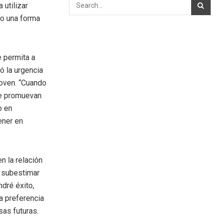
 utilizar
mo una forma
e permita a
ó la urgencia
joven. “Cuando
ue promuevan
o en
ener en
n la relación
a subestimar
ndré éxito,
a preferencia
sas futuras.