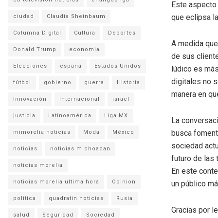
Este aspecto 
que eclipsa l
ciudad
Claudia Sheinbaum
Columna Digital
Cultura
Deportes
A medida que 
Donald Trump
economia
de sus client
Elecciones
españa
Estados Unidos
lúdico es más
digitales no 
fútbol
gobierno
guerra
Historia
manera en que
Innovación
Internacional
israel
justicia
Latinoamérica
Liga MX
La conversaci
busca fomenta
mimorelia noticias
Moda
México
sociedad actu
noticias
noticias michoacan
futuro de las
noticias morelia
En este conte
noticias morelia ultima hora
Opinion
un público má
politica
quadratin noticias
Rusia
Gracias por l
salud
Seguridad
Sociedad