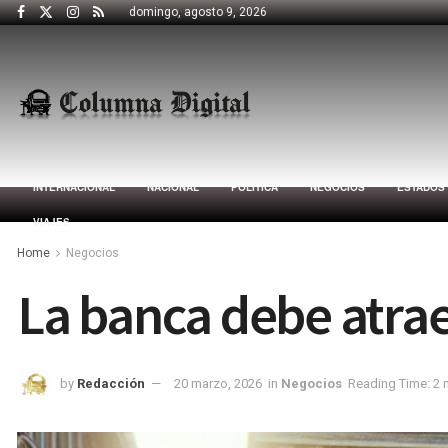
domingo, agosto 9, 2026
INTERNACIONAL
NACIONAL
POLÍTICA
NEGOCIOS
ESTADOS
VIAJES
Home
Negocios
La banca debe atrae
by
Redacción
20 marzo, 2026
in
Negocios
Reading Time: 2 