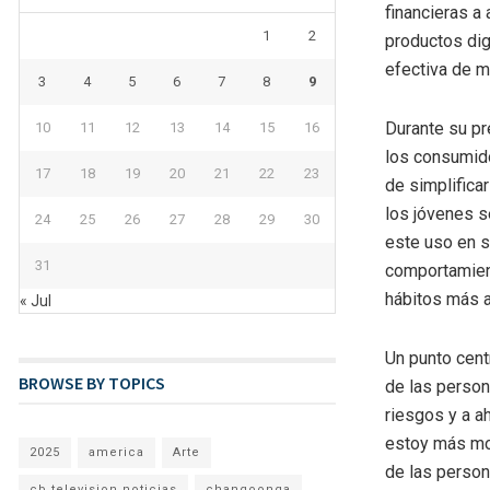
financieras a 
1
2
productos dig
efectiva de 
3
4
5
6
7
8
9
Durante su pr
10
11
12
13
14
15
16
los consumido
17
18
19
20
21
22
23
de simplifica
los jóvenes 
24
25
26
27
28
29
30
este uso en s
31
comportamient
hábitos más a
« Jul
Un punto cent
BROWSE BY TOPICS
de las person
riesgos y a a
estoy más mot
2025
america
Arte
de las person
cb television noticias
changoonga