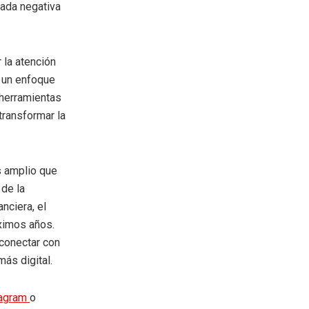
rada negativa
 la atención
r un enfoque
 herramientas
transformar la
s amplio que
 de la
nciera, el
óximos años.
 conectar con
ás digital.
tagram
o