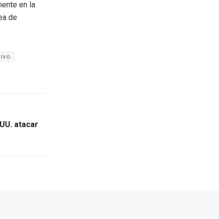
mente en la
rea de
tivo
 UU. atacar