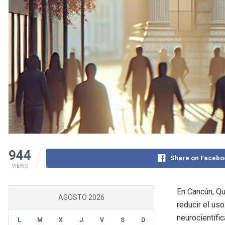
944
Share on Facebo
VIEWS
En Cancún, Qu
AGOSTO 2026
reducir el uso
neurocientífic
L
M
X
J
V
S
D