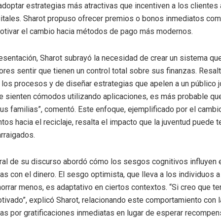
adoptar estrategias más atractivas que incentiven a los clientes a
itales. Sharot propuso ofrecer premios o bonos inmediatos co
motivar el cambio hacia métodos de pago más modernos.
esentación, Sharot subrayó la necesidad de crear un sistema qu
res sentir que tienen un control total sobre sus finanzas. Resalt
r los procesos y de diseñar estrategias que apelen a un público 
se sienten cómodos utilizando aplicaciones, es más probable q
us familias”, comentó. Este enfoque, ejemplificado por el cambi
os hacia el reciclaje, resalta el impacto que la juventud puede t
rraigados.
ral de su discurso abordó cómo los sesgos cognitivos influyen e
as con el dinero. El sesgo optimista, que lleva a los individuos 
horrar menos, es adaptativo en ciertos contextos. “Si creo que te
ivado”, explicó Sharot, relacionando este comportamiento con l
as por gratificaciones inmediatas en lugar de esperar recompen