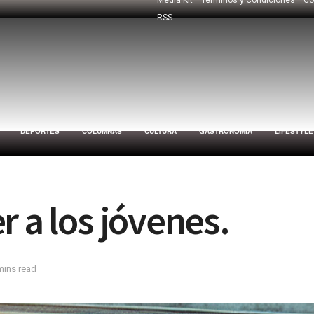
RSS
DEPORTES
COLUMNAS
CULTURA
GASTRONOMÍA
LIFESTYLE
r a los jóvenes.
mins read