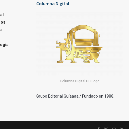
Columna Digital
al
ios
a
ogía
Columna Digital HD Logo
Grupo Editorial Guíaaaa / Fundado en 1988.