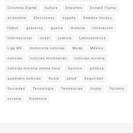
Columna Digital
Cultura
Deportes
Donald Trump
economia
Elecciones
españa
Estados Unidos
fútbol
gobierno
guerra
Historia
Innovación
Internacional
israel
justicia
Latinoamérica
Liga MX
mimorelia noticias
Moda
México
noticias
noticias michoacan
noticias morelia
noticias morelia ultima hora
Opinion
politica
quadratin noticias
Rusia
salud
Seguridad
Sociedad
Tecnología
Tendencias
trump
Turismo
ucrania
Violencia