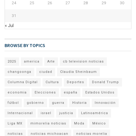
24
25
26
27
28
29
30
31
« Jul
BROWSE BY TOPICS
2025
america
Arte
cb television noticias
changoonga
ciudad
Claudia Sheinbaum
Columna Digital
Cultura
Deportes
Donald Trump
economia
Elecciones
españa
Estados Unidos
fútbol
gobierno
guerra
Historia
Innovación
Internacional
israel
justicia
Latinoamérica
Liga MX
mimorelia noticias
Moda
México
noticias
noticias michoacan
noticias morelia