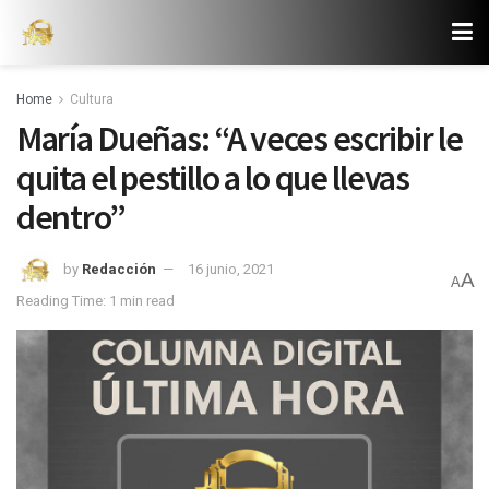
Home
Cultura
María Dueñas: “A veces escribir le
quita el pestillo a lo que llevas
dentro”
by
Redacción
16 junio, 2021
A
A
Reading Time: 1 min read