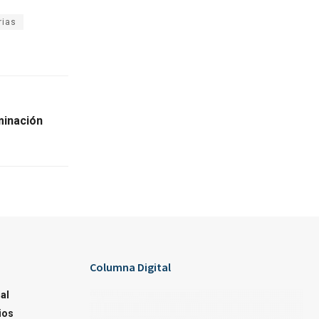
rias
minación
Columna Digital
al
ios