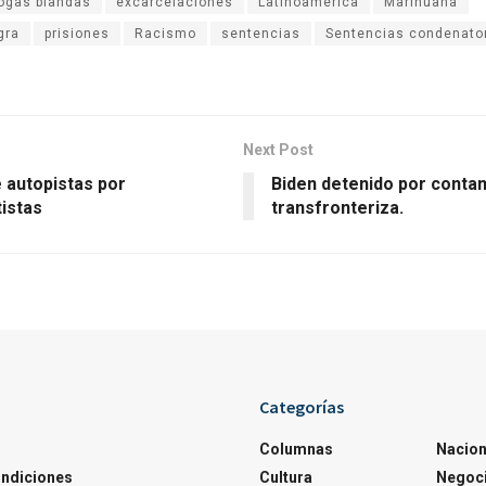
ogas blandas
excarcelaciones
Latinoamérica
Marihuana
gra
prisiones
Racismo
sentencias
Sentencias condenato
Next Post
 autopistas por
Biden detenido por conta
tistas
transfronteriza.
Categorías
Columnas
Nacion
ondiciones
Cultura
Negoc