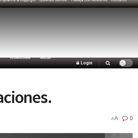
TECNOLOGÍA
SALUD
Login
aciones.
A
0
A