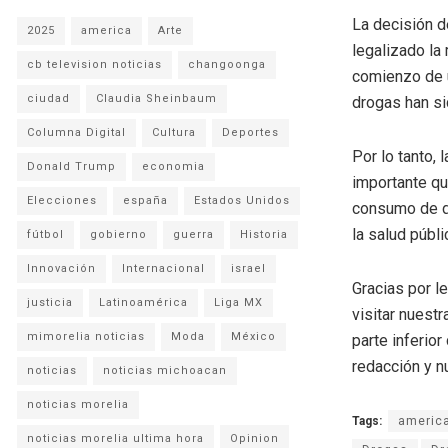
La decisión d
2025
america
Arte
legalizado la
cb television noticias
changoonga
comienzo de u
ciudad
Claudia Sheinbaum
drogas han si
Columna Digital
Cultura
Deportes
Por lo tanto,
Donald Trump
economia
importante qu
Elecciones
españa
Estados Unidos
consumo de d
la salud públ
fútbol
gobierno
guerra
Historia
Innovación
Internacional
israel
Gracias por l
justicia
Latinoamérica
Liga MX
visitar nuestr
mimorelia noticias
Moda
México
parte inferio
redacción y n
noticias
noticias michoacan
noticias morelia
Tags:
americ
noticias morelia ultima hora
Opinion