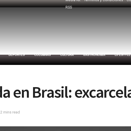
RSS
DEPORTES
COLUMNAS
CULTURA
GASTRONOMÍA
LIFESTYLE
a en Brasil: excarcel
 2 mins read