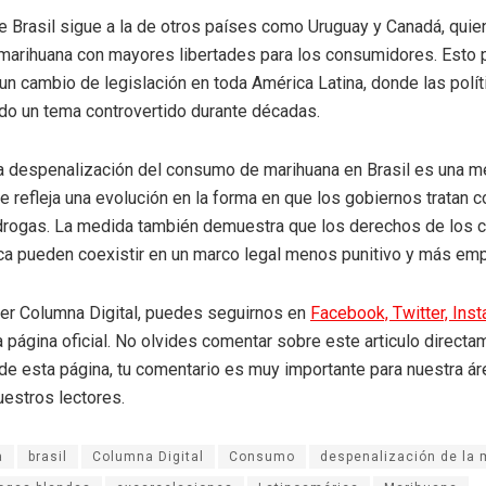
e Brasil sigue a la de otros países como Uruguay y Canadá, quie
 marihuana con mayores libertades para los consumidores. Esto 
n cambio de legislación en toda América Latina, donde las polít
do un tema controvertido durante décadas.
 la despenalización del consumo de marihuana en Brasil es una 
e refleja una evolución en la forma en que los gobiernos tratan c
rogas. La medida también demuestra que los derechos de los 
ica pueden coexistir en un marco legal menos punitivo y más emp
eer Columna Digital, puedes seguirnos en
Facebook,
Twitter,
Ins
a página oficial. No olvides comentar sobre este articulo directa
r de esta página, tu comentario es muy importante para nuestra á
uestros lectores.
a
brasil
Columna Digital
Consumo
despenalización de la