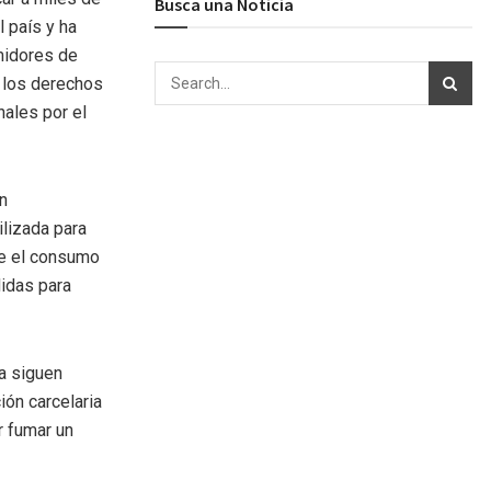
Busca una Noticia
 país y ha
midores de
a los derechos
ales por el
n
ilizada para
ue el consumo
idas para
na siguen
ión carcelaria
r fumar un