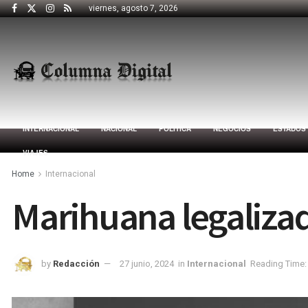
viernes, agosto 7, 2026
INTERNACIONAL
NACIONAL
POLÍTICA
NEGOCIOS
ESTADOS
VIAJES
Home
Internacional
Marihuana legalizad
by
Redacción
27 junio, 2024
in
Internacional
Reading Time: