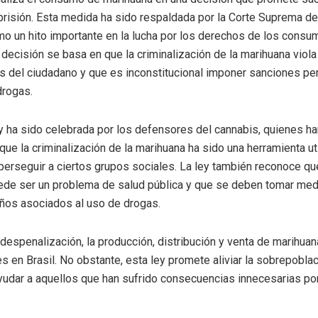
risión. Esta medida ha sido respaldada por la Corte Suprema del
mo un hito importante en la lucha por los derechos de los consu
 decisión se basa en que la criminalización de la marihuana viol
 del ciudadano y que es inconstitucional imponer sanciones pen
rogas.
y ha sido celebrada por los defensores del cannabis, quienes ha
ue la criminalización de la marihuana ha sido una herramienta ut
 perseguir a ciertos grupos sociales. La ley también reconoce q
ede ser un problema de salud pública y que se deben tomar med
años asociados al uso de drogas.
 despenalización, la producción, distribución y venta de marihua
s en Brasil. No obstante, esta ley promete aliviar la sobrepoblac
ayudar a aquellos que han sufrido consecuencias innecesarias po