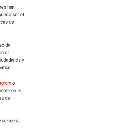
nes han
puede ser el
icas de
medida
on el
ciudadanos y
ático.
tagram
o
mente en la
rea de
 marihuana