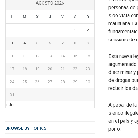
AGOSTO 2026
personas de p
sido vista co
L
M
X
J
V
S
D
marihuana. La
1
2
fundamentales
consumo de d
3
4
5
6
7
8
9
Esta nueva le
10
11
12
13
14
15
16
argumentado q
17
18
19
20
21
22
23
discriminar y
de drogas pu
24
25
26
27
28
29
30
reducir los d
31
A pesar de la
« Jul
siendo ilegale
en el país y 
BROWSE BY TOPICS
porro.