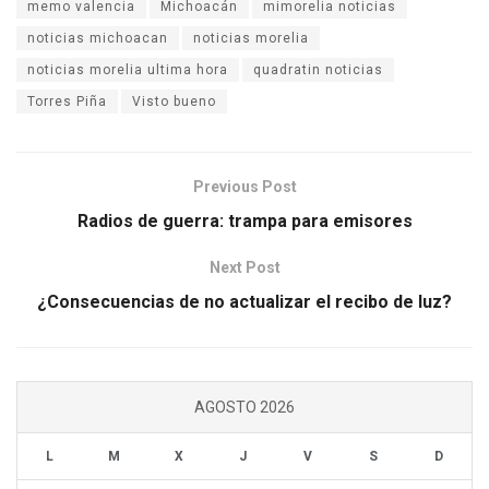
memo valencia
Michoacán
mimorelia noticias
noticias michoacan
noticias morelia
noticias morelia ultima hora
quadratin noticias
Torres Piña
Visto bueno
Previous Post
Radios de guerra: trampa para emisores
Next Post
¿Consecuencias de no actualizar el recibo de luz?
AGOSTO 2026
L
M
X
J
V
S
D