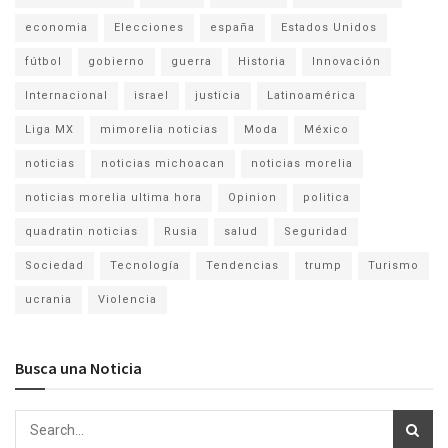
economia
Elecciones
españa
Estados Unidos
fútbol
gobierno
guerra
Historia
Innovación
Internacional
israel
justicia
Latinoamérica
Liga MX
mimorelia noticias
Moda
México
noticias
noticias michoacan
noticias morelia
noticias morelia ultima hora
Opinion
politica
quadratin noticias
Rusia
salud
Seguridad
Sociedad
Tecnología
Tendencias
trump
Turismo
ucrania
Violencia
Busca una Noticia