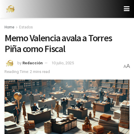
Home
Estados
Memo Valencia avala a Torres
Piña como Fiscal
by
Redacción
10 julio, 2025
A
A
Reading Time: 2 mins read