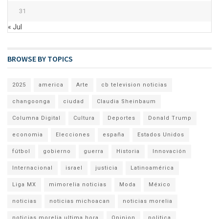
31
« Jul
BROWSE BY TOPICS
2025
america
Arte
cb television noticias
changoonga
ciudad
Claudia Sheinbaum
Columna Digital
Cultura
Deportes
Donald Trump
economia
Elecciones
españa
Estados Unidos
fútbol
gobierno
guerra
Historia
Innovación
Internacional
israel
justicia
Latinoamérica
Liga MX
mimorelia noticias
Moda
México
noticias
noticias michoacan
noticias morelia
noticias morelia ultima hora
Opinion
politica