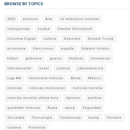
BROWSE BY TOPICS
2025
america
Arte
cb television noticias
changoonga
ciudad
Claudia Sheinbaum
Columna Digital
Cultura
Deportes
Donald Trump
economia
Elecciones
españa
Estados Unidos
fútbol
gobierno
guerra
Historia
Innovación
Internacional
israel
justicia
Latinoamérica
Liga MX
mimorelia noticias
Moda
México
noticias
noticias michoacan
noticias morelia
noticias morelia ultima hora
Opinion
politica
quadratin noticias
Rusia
salud
Seguridad
Sociedad
Tecnología
Tendencias
trump
Turismo
ucrania
Violencia