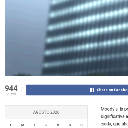
944
Share on Facebo
VIEWS
Moody’s, la p
AGOSTO 2026
significativa 
caída, que ah
L
M
X
J
V
S
D