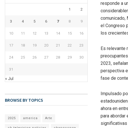
responde a un
1
2
considerablem
comunicado, M
3
4
5
6
7
8
9
el Congreso p
los creciente
10
11
12
13
14
15
16
17
18
19
20
21
22
23
Es relevante 
preocupantes,
24
25
26
27
28
29
30
2023, señaland
31
perspectiva e
fase de conten
« Jul
Impulsado por
BROWSE BY TOPICS
estadounidens
ahora en entr
para abordar 
2025
america
Arte
significativas
cb television noticias
changoonga