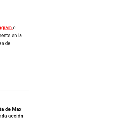
tagram
o
mente en la
rea de
ta de Max
ada acción