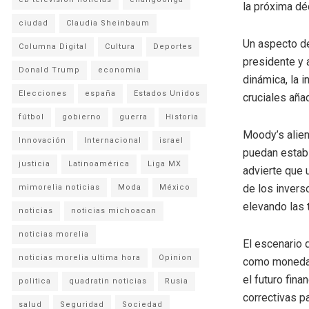
la próxima dé
ciudad
Claudia Sheinbaum
Un aspecto d
Columna Digital
Cultura
Deportes
presidente y 
Donald Trump
economia
dinámica, la 
Elecciones
españa
Estados Unidos
cruciales añad
fútbol
gobierno
guerra
Historia
Moody’s alien
Innovación
Internacional
israel
puedan estabil
justicia
Latinoamérica
Liga MX
advierte que 
de los invers
mimorelia noticias
Moda
México
elevando las 
noticias
noticias michoacan
noticias morelia
El escenario 
noticias morelia ultima hora
Opinion
como moneda d
el futuro fin
politica
quadratin noticias
Rusia
correctivas pa
salud
Seguridad
Sociedad