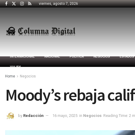
viernes, agosto 7, 2026
INTERNACIONAL
NACIONAL
POLÍTICA
NEGOCIOS
ESTADOS
VIAJES
Home
Negocios
Moody’s rebaja calif
by
Redacción
16 mayo, 2025
in
Negocios
Reading Time: 2 m