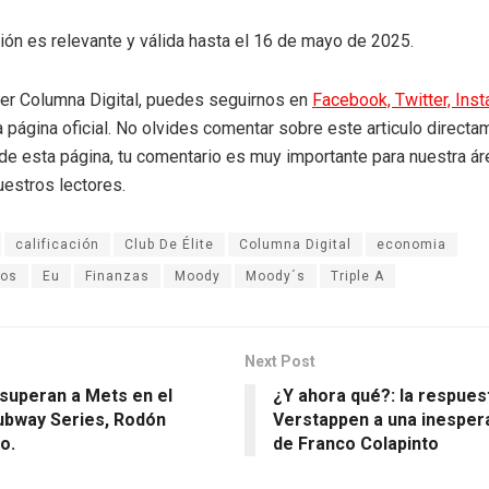
ión es relevante y válida hasta el 16 de mayo de 2025.
eer Columna Digital, puedes seguirnos en
Facebook,
Twitter,
Ins
a página oficial. No olvides comentar sobre este articulo directa
r de esta página, tu comentario es muy importante para nuestra á
uestros lectores.
calificación
Club De Élite
Columna Digital
economia
dos
Eu
Finanzas
Moody
Moody´s
Triple A
Next Post
superan a Mets en el
¿Y ahora qué?: la respues
ubway Series, Rodón
Verstappen a una inesper
o.
de Franco Colapinto