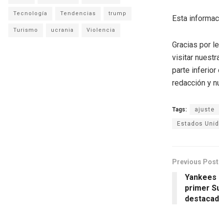
Tecnología
Tendencias
trump
Esta informac
Turismo
ucrania
Violencia
Gracias por l
visitar nuestr
parte inferio
redacción y n
Tags:
ajuste
Estados Uni
Previous Post
Yankees 
primer S
destacad