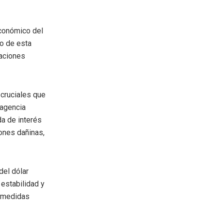
conómico del
io de esta
taciones
 cruciales que
 agencia
da de interés
ones dañinas,
del dólar
 estabilidad y
r medidas