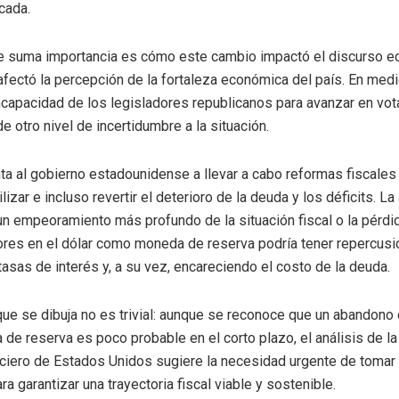
cada.
e suma importancia es cómo este cambio impactó el discurso e
afectó la percepción de la fortaleza económica del país. En med
incapacidad de los legisladores republicanos para avanzar en vo
e otro nivel de incertidumbre a la situación.
ta al gobierno estadounidense a llevar a cabo reformas fiscales
izar e incluso revertir el deterioro de la deuda y los déficits. La
un empeoramiento más profundo de la situación fiscal o la pérdi
ores en el dólar como moneda de reserva podría tener repercusi
tasas de interés y, a su vez, encareciendo el costo de la deuda.
que se dibuja no es trivial: aunque se reconoce que un abandono 
e reserva es poco probable en el corto plazo, el análisis de la
anciero de Estados Unidos sugiere la necesidad urgente de toma
ra garantizar una trayectoria fiscal viable y sostenible.