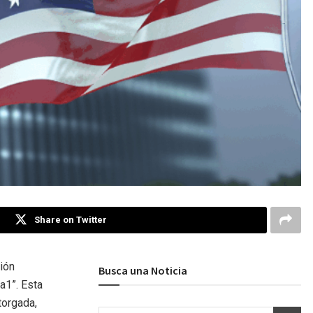
Share on Twitter
sión
Busca una Noticia
Aa1”. Esta
torgada,