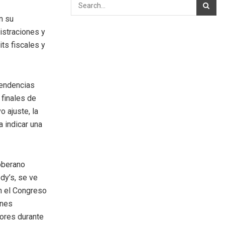
n su
istraciones y
ts fiscales y
tendencias
 finales de
o ajuste, la
 indicar una
oberano
dy’s, se ve
n el Congreso
ones
yores durante