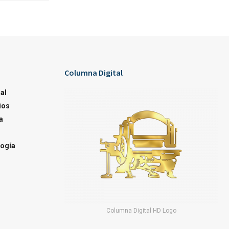
Columna Digital
al
ios
a
ogía
Columna Digital HD Logo