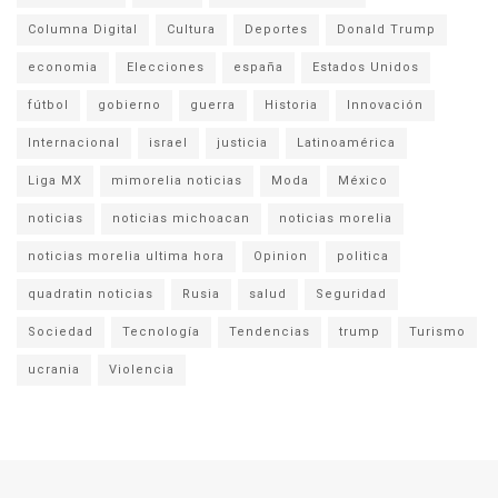
Columna Digital
Cultura
Deportes
Donald Trump
economia
Elecciones
españa
Estados Unidos
fútbol
gobierno
guerra
Historia
Innovación
Internacional
israel
justicia
Latinoamérica
Liga MX
mimorelia noticias
Moda
México
noticias
noticias michoacan
noticias morelia
noticias morelia ultima hora
Opinion
politica
quadratin noticias
Rusia
salud
Seguridad
Sociedad
Tecnología
Tendencias
trump
Turismo
ucrania
Violencia