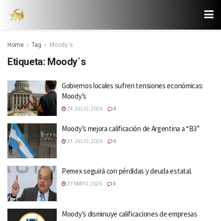
Home
Tag
Moody´s
Etiqueta:
Moody´s
Gobiernos locales sufren tensiones económicas:
Moody’s
24 JULIO, 2026
0
Moody’s mejora calificación de Argentina a “B3”
21 JULIO, 2026
0
Pemex seguirá con pérdidas y deuda estatal.
27 MAYO, 2026
0
Moody’s disminuye calificaciones de empresas