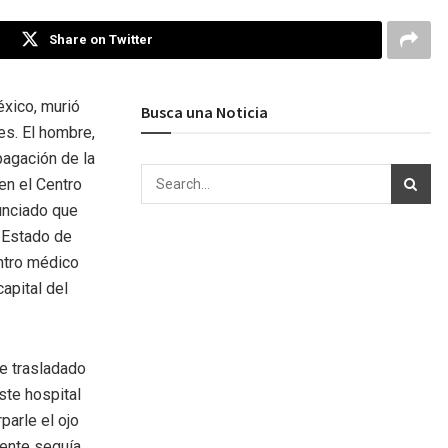
Share on Twitter
xico, murió
Busca una Noticia
es. El hombre,
pagación de la
en el Centro
unciado que
 Estado de
ntro médico
apital del
ue trasladado
ste hospital
parle el ojo
ciente seguía