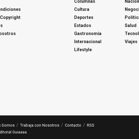
Columnas
Nacion
ondiciones
Cultura
Negoc
Copyright
Deportes
Polític
os
Estados
Salud
osotros
Gastronomía
Tecnol
Internacional
Viajes
Lifestyle
s Somos
Trabaja con Nosotros
Contacto
RSS
ditorial Guiaaaa
.