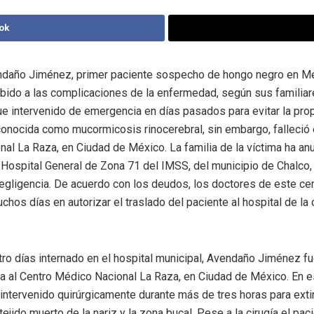
ok
ndaño Jiménez, primer paciente sospecho de hongo negro en Mé
bido a las complicaciones de la enfermedad, según sus familiar
ue intervenido de emergencia en días pasados para evitar la pro
nocida como mucormicosis rinocerebral, sin embargo, falleció 
al La Raza, en Ciudad de México. La familia de la víctima ha an
Hospital General de Zona 71 del IMSS, del municipio de Chalco,
egligencia. De acuerdo con los deudos, los doctores de este ce
hos días en autorizar el traslado del paciente al hospital de la c
ro días internado en el hospital municipal, Avendaño Jiménez f
 al Centro Médico Nacional La Raza, en Ciudad de México. En e
intervenido quirúrgicamente durante más de tres horas para extir
tejido muerto de la nariz y la zona bucal. Pese a la cirugía el pa