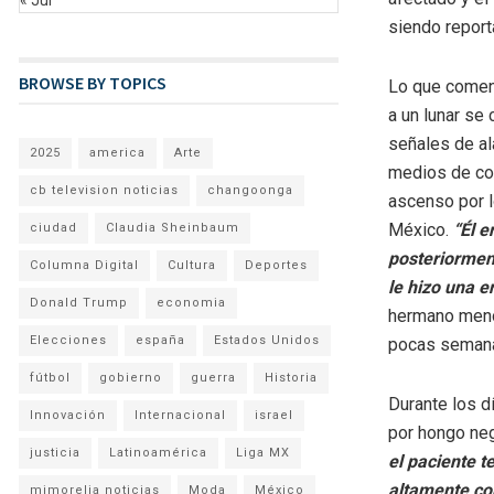
siendo repor
BROWSE BY TOPICS
Lo que comen
a un lunar se
señales de a
2025
america
Arte
medios de com
cb television noticias
changoonga
ascenso por l
México.
“Él e
ciudad
Claudia Sheinbaum
posteriorment
Columna Digital
Cultura
Deportes
le hizo una e
Donald Trump
economia
hermano menor
Elecciones
españa
Estados Unidos
pocas seman
fútbol
gobierno
guerra
Historia
Durante los d
Innovación
Internacional
israel
por hongo ne
justicia
Latinoamérica
Liga MX
el paciente t
altamente co
mimorelia noticias
Moda
México