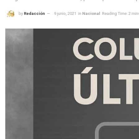
by
Redacción
9 junio, 2021
in
Nacional
Reading Time: 2 min