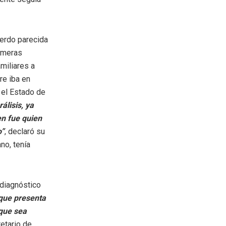
erdo parecida
rimeras
miliares a
re iba en
 el Estado de
álisis, ya
en fue quien
o”
, declaró su
no, tenía
 diagnóstico
 que presenta
 que sea
retario de