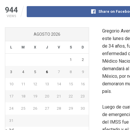
944
Share on Facebo
VIEWS
Gregorio Ave
AGOSTO 2026
este lunes de
de 34 años, f
L
M
X
J
V
S
D
enfermedad co
1
2
Médico Nacion
demandará al 
3
4
5
6
7
8
9
México, por n
demoraron muc
10
11
12
13
14
15
16
país.
17
18
19
20
21
22
23
Luego de cuat
24
25
26
27
28
29
30
de emergencia
31
del IMSS fue 
afectado y el 
« Jul