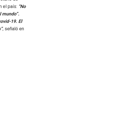
 el país:
“No
el mundo”.
ovid-19. El
s”
, señaló en