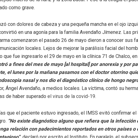
tado como grave.
zó con dolores de cabeza y una pequeña mancha en el ojo izqui
 convirtió en una agonía para la familia Avendaño Jímenez. Las p
larma comenzaron el pasado 26 de mayo dieron a conocer sus fa
unicación locales. Lejos de mejorar la parálisis facial del homb
o que fue ingresarlo el 29 de mayo en la clínica 71 de Chalco, en
ntró a fines del mes de mayo [al hospital] por anorexia y por par
e, el lunes por la mañana pasamos con el doctor otorrino qui
ndoscopia nasal y nos dio el diagnóstico clínico de hongo negr
, Ángel Avendaño, a medios locales. La víctima, contó su herma
as de haber superado
el virus de la covid-19.
ías que el paciente estuvo ingresado, el IMSS evitó confirmar el
gro.
“No existe diagnóstico alguno que refiera que la infección
enga relación con padecimientos reportados en otros países o
ntagioso”
, declaró por escrito el Instituto. En paralelo, el subsec