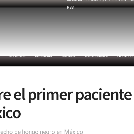
RSS
DEPORTES
COLUMNAS
CULTURA
GASTRONOMÍA
LIFESTYLE
e el primer pacient
ico
pecho de hongo negro en México