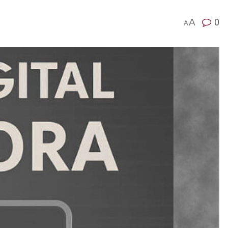
A
0
A