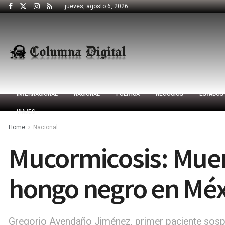
jueves, agosto 6, 2026
INTERNACIONAL
NACIONAL
POLÍTICA
NEGOCIOS
ESTADOS
VIAJES
Home
Nacional
Mucormicosis: Muer
hongo negro en Méx
Gregorio Avendaño Jiménez, primer paciente sos