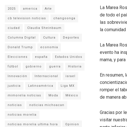
La Marea Rosa
2025
america
Arte
de todo el pa
cb television noticias
changoonga
las sobrevivi
ciudad
Claudia Sheinbaum
la comunidad 
Columna Digital
Cultura
Deportes
La Marea Rosa
Donald Trump
economia
evento ha ins
Elecciones
españa
Estados Unidos
mama, y para 
fútbol
gobierno
guerra
Historia
En resumen, l
Innovación
Internacional
israel
concientizaci
justicia
Latinoamérica
Liga MX
romper el tab
mimorelia noticias
Moda
México
de manera abie
noticias
noticias michoacan
Gracias por l
noticias morelia
visitar nuestr
noticias morelia ultima hora
Opinion