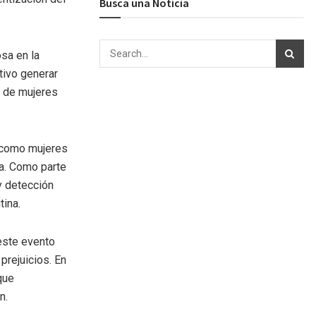
Busca una Noticia
sa en la
tivo generar
s de mujeres
s como mujeres
sa. Como parte
y detección
ina.
este evento
prejuicios. En
que
n.