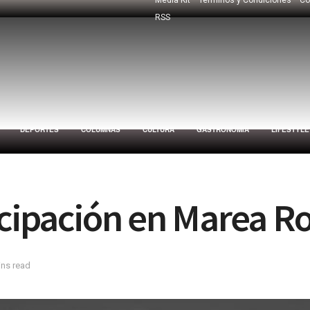
RSS
DEPORTES
COLUMNAS
CULTURA
GASTRONOMÍA
LIFESTYLE
icipación en Marea R
ins read