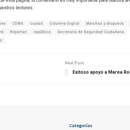
r de esta página, tu comentario es muy importante para nuestra á
uestros lectores.
tes
CDMX
ciudad
Columna Digital
Marchas y bloqueos
prd
Reportan
república
Secretaría de Seguridad Ciudadana
ez
Next Post
Exitoso apoyo a Marea Ro
Categorías