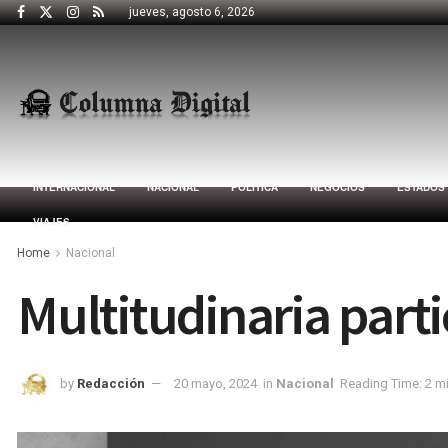
jueves, agosto 6, 2026
INTERNACIONAL
NACIONAL
POLÍTICA
NEGOCIOS
ESTADOS
VIAJES
Home
Nacional
Multitudinaria part
by
Redacción
20 mayo, 2024
in
Nacional
Reading Time: 2 m