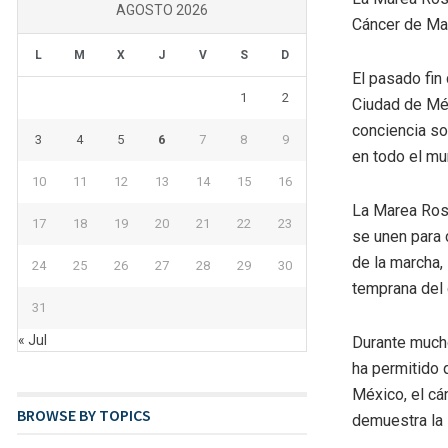
AGOSTO 2026
Cáncer de M
L
M
X
J
V
S
D
El pasado fin
1
2
Ciudad de Méx
conciencia so
3
4
5
6
7
8
9
en todo el mu
10
11
12
13
14
15
16
La Marea Rosa
17
18
19
20
21
22
23
se unen para 
de la marcha,
24
25
26
27
28
29
30
temprana del 
31
« Jul
Durante mucho
ha permitido 
México, el cá
BROWSE BY TOPICS
demuestra la 