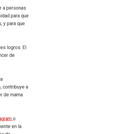
ir a personas
nidad para que
, y para que
es logros. El
áncer de
la
, contribuye a
cer de mama
tagram
o
mente en la