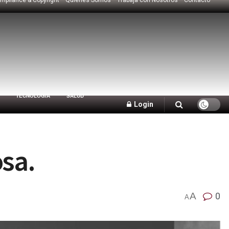
TECNOLOGÍA
SALUD
Login
osa.
A
0
A