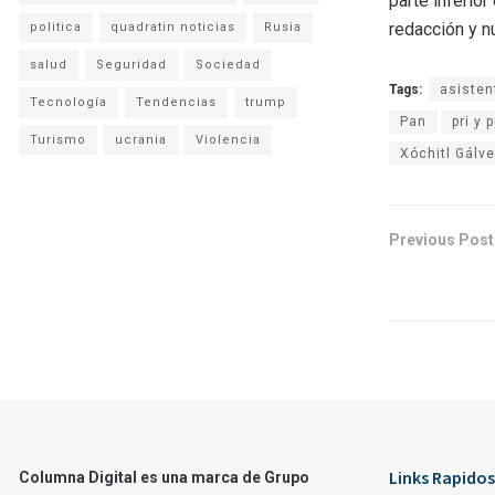
parte inferio
redacción y n
politica
quadratin noticias
Rusia
salud
Seguridad
Sociedad
Tags:
asisten
Tecnología
Tendencias
trump
Pan
pri y 
Turismo
ucrania
Violencia
Xóchitl Gálv
Previous Post
Links Rapidos
Columna Digital es una marca de Grupo