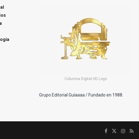
al
ios
a
ogía
Columna Digital HD Logo
Grupo Editorial Guíaaaa / Fundado en 1988.