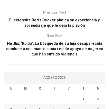
Previous Post
El extensita Boris Becker platica su experiencia y
aprendizaje que le dejo la prisión
Next Post
Netflix: ‘Ruido’: La búsqueda de su hija desaparecida
conduce a una madre a una red de apoyo de mujeres
que han sufrido violencia
AGOSTO 2026
L
M
X
J
V
S
D
1
2