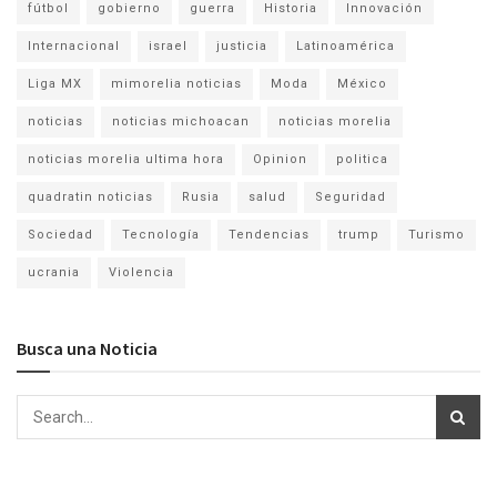
fútbol
gobierno
guerra
Historia
Innovación
Internacional
israel
justicia
Latinoamérica
Liga MX
mimorelia noticias
Moda
México
noticias
noticias michoacan
noticias morelia
noticias morelia ultima hora
Opinion
politica
quadratin noticias
Rusia
salud
Seguridad
Sociedad
Tecnología
Tendencias
trump
Turismo
ucrania
Violencia
Busca una Noticia