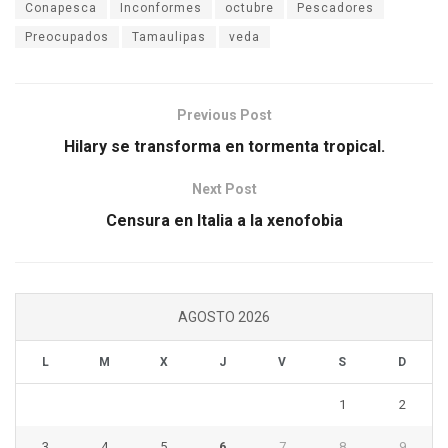
Conapesca
Inconformes
octubre
Pescadores
Preocupados
Tamaulipas
veda
Previous Post
Hilary se transforma en tormenta tropical.
Next Post
Censura en Italia a la xenofobia
AGOSTO 2026
L
M
X
J
V
S
D
1
2
3
4
5
6
7
8
9