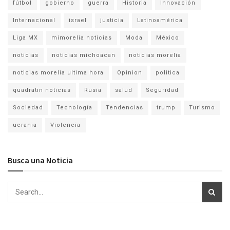
fútbol
gobierno
guerra
Historia
Innovación
Internacional
israel
justicia
Latinoamérica
Liga MX
mimorelia noticias
Moda
México
noticias
noticias michoacan
noticias morelia
noticias morelia ultima hora
Opinion
politica
quadratin noticias
Rusia
salud
Seguridad
Sociedad
Tecnología
Tendencias
trump
Turismo
ucrania
Violencia
Busca una Noticia