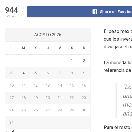
944
Share on Facebo
VIEWS
El peso mexic
AGOSTO 2026
que los inver
divulgará el m
L
M
X
J
V
S
D
1
2
La moneda loc
referencia de
3
4
5
6
7
8
9
10
11
12
13
14
15
16
“Lo
una
17
18
19
20
21
22
23
mon
24
25
26
27
28
29
30
ana
31
Para el resto
« Jul