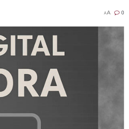
A
0
A