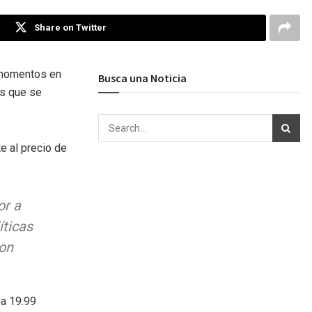
Share on Twitter
n momentos en
Busca una Noticia
os que se
e al precio de
or a
íticas
ron
 a 19.99