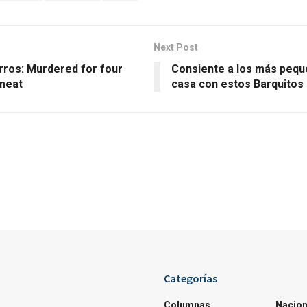
Next Post
rros: Murdered for four
Consiente a los más pequ
 meat
casa con estos Barquitos
Categorías
Columnas
Nacion