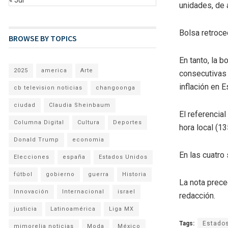
unidades, de
Bolsa retroce
BROWSE BY TOPICS
En tanto, la 
2025
america
Arte
consecutivas 
inflación en 
cb television noticias
changoonga
ciudad
Claudia Sheinbaum
El referencia
Columna Digital
Cultura
Deportes
hora local (1
Donald Trump
economia
En las cuatro
Elecciones
españa
Estados Unidos
fútbol
gobierno
guerra
Historia
La nota prece
Innovación
Internacional
israel
redacción.
justicia
Latinoamérica
Liga MX
Tags:
Estado
mimorelia noticias
Moda
México