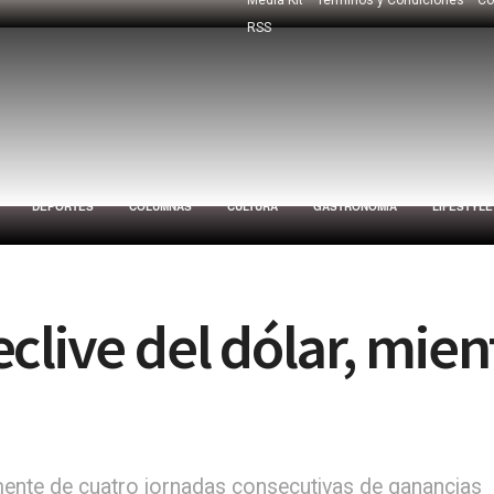
RSS
DEPORTES
COLUMNAS
CULTURA
GASTRONOMÍA
LIFESTYLE
clive del dólar, mien
ente de cuatro jornadas consecutivas de ganancias