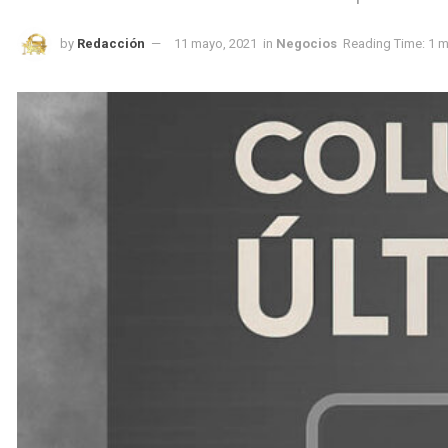
by
Redacción
11 mayo, 2021
in
Negocios
Reading Time: 1 m