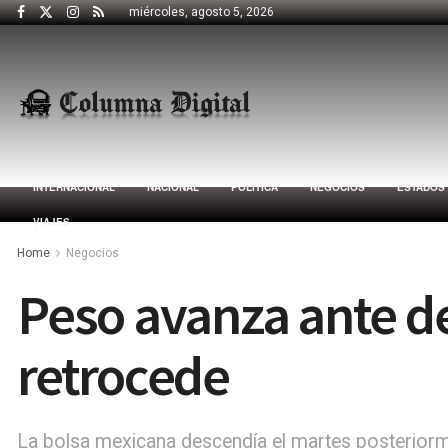
miércoles, agosto 5, 2026
INTERNACIONAL
NACIONAL
POLÍTICA
NEGOCIOS
ESTADOS
VIAJES
Home
Negocios
Peso avanza ante de
retrocede
La bolsa mexicana descendía el martes posteriorm