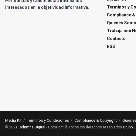
Periodistas y Columnistas mexicanos
Terminos y C
interesados en la objetividad informativa.
Compliance & 
Quienes Som
Trabaja con N
Contacto
RSS
Media Kit
Terminos y Condiciones
Compliance & Copyright
Quiene
© 2021
Columna Digital
- Copyright © Todos los derechos reservados
Grupo E