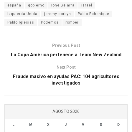
españa
gobierno
Ione Belarra
israel
Izquierda Unida
jeremy corbyn
Pablo Echenique
Pablo Iglesias
Podemos
romper
Previous Post
La Copa América pertenece a Team New Zealand
Next Post
Fraude masivo en ayudas PAC: 104 agricultores
investigados
AGOSTO 2026
L
M
X
J
V
S
D