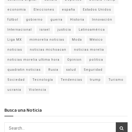
economia
Elecciones
españa
Estados Unidos
fútbol
gobierno
guerra
Historia
Innovación
Internacional
israel
justicia
Latinoamérica
Liga MX
mimorelia noticias
Moda
México
noticias
noticias michoacan
noticias morelia
noticias morelia ultima hora
Opinion
politica
quadratin noticias
Rusia
salud
Seguridad
Sociedad
Tecnología
Tendencias
trump
Turismo
ucrania
Violencia
Busca una Noticia