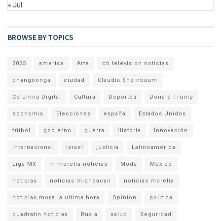
« Jul
BROWSE BY TOPICS
2025
america
Arte
cb television noticias
changoonga
ciudad
Claudia Sheinbaum
Columna Digital
Cultura
Deportes
Donald Trump
economia
Elecciones
españa
Estados Unidos
fútbol
gobierno
guerra
Historia
Innovación
Internacional
israel
justicia
Latinoamérica
Liga MX
mimorelia noticias
Moda
México
noticias
noticias michoacan
noticias morelia
noticias morelia ultima hora
Opinion
politica
quadratin noticias
Rusia
salud
Seguridad