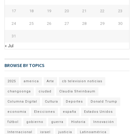
17
18
19
20
21
22
23
24
25
26
27
28
29
30
31
« Jul
BROWSE BY TOPICS
2025
america
Arte
cb television noticias
changoonga
ciudad
Claudia Sheinbaum
Columna Digital
Cultura
Deportes
Donald Trump
economia
Elecciones
españa
Estados Unidos
fútbol
gobierno
guerra
Historia
Innovación
Internacional
israel
justicia
Latinoamérica