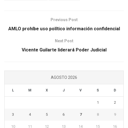
Previous Post
AMLO prohíbe uso político información confidencial
Next Post
Vicente Guilarte liderará Poder Judicial
AGOSTO 2026
L
M
X
J
V
S
D
1
2
3
4
5
6
7
8
9
10
11
12
13
14
15
16