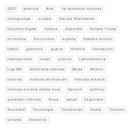
2025
america
Arte
cb television noticias
changoonga
ciudad
Claudia Sheinbaum
Columna Digital
Cultura
Deportes
Donald Trump
economia
Elecciones
españa
Estados Unidos
fútbol
gobierno
guerra
Historia
Innovación
Internacional
israel
justicia
Latinoamérica
Liga MX
mimorelia noticias
Moda
México
noticias
noticias michoacan
noticias morelia
noticias morelia ultima hora
Opinion
politica
quadratin noticias
Rusia
salud
Seguridad
Sociedad
Tecnología
Tendencias
trump
Turismo
ucrania
Violencia