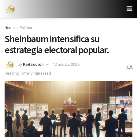
Home
Política
Sheinbaum intensifica su
estrategia electoral popular.
by
Redacción
12 marzo, 2026
A
A
Reading Time: 3 mins read