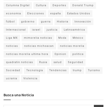
Columna Digital
Cultura
Deportes
Donald Trump
economia
Elecciones
españa
Estados Unidos
fútbol
gobierno
guerra
Historia
Innovación
Internacional
israel
justicia
Latinoamérica
Liga MX
mimorelia noticias
Moda
México
noticias
noticias michoacan
noticias morelia
noticias morelia ultima hora
Opinion
politica
quadratin noticias
Rusia
salud
Seguridad
Sociedad
Tecnología
Tendencias
trump
Turismo
ucrania
Violencia
Busca una Noticia