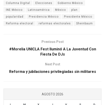
Columna Digital
Elecciones
Gobierno México
INE México
Latinoamérica
México
plan
popularidad
Presidencia México
Presidente México
Reforma electoral
reformas electorales
Sheinbaum
Previous Post
#Morelia UNICLA Fest Iluminó A La Juventud Con
Fiesta De DJs
Next Post
Reforma y jubilaciones privilegiadas sin militares
AGOSTO 2026
L
M
X
J
V
S
D