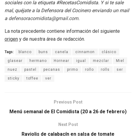
sociales con la etiqueta #RecetasComidista. Y si te sale
mal, quéjate a la Defensora del Cocinero enviando un mail
a
defensoracomidista@gmail.com
.
La nota precedente contiene información del siguiente
origen
y de nuestra área de redacción.
Tags:
blanco
buns
canela
cinnamon
clásico
glasear
hermano
Hornear
igual
mezclar
Miel
nuez
pastel
pecanas
primo
rollo
rolls
ser
sticky
toffee
ver
Previous Post
Menú semanal de El Comidista (20 a 26 de febrero)
Next Post
Raviolis de calabacín en salsa de tomate