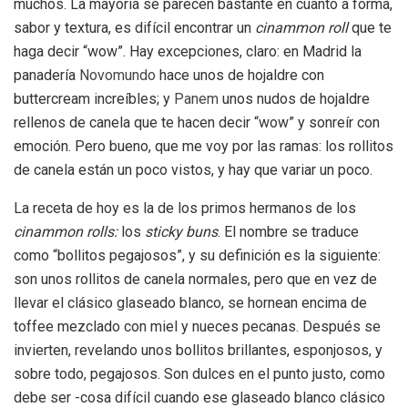
muchos. La mayoría se parecen bastante en cuanto a forma,
sabor y textura, es difícil encontrar un
cinammon roll
que te
haga decir “wow”. Hay excepciones, claro: en Madrid la
panadería
Novomundo
hace unos de hojaldre con
buttercream increíbles; y
Panem
unos nudos de hojaldre
rellenos de canela que te hacen decir “wow” y sonreír con
emoción. Pero bueno, que me voy por las ramas: los rollitos
de canela están un poco vistos, y hay que variar un poco.
La receta de hoy es la de los primos hermanos de los
cinammon rolls:
los
sticky buns
. El nombre se traduce
como “bollitos pegajosos”, y su definición es la siguiente:
son unos rollitos de canela normales, pero que en vez de
llevar el clásico glaseado blanco, se hornean encima de
toffee mezclado con miel y nueces pecanas. Después se
invierten, revelando unos bollitos brillantes, esponjosos, y
sobre todo, pegajosos. Son dulces en el punto justo, como
debe ser -cosa difícil cuando ese glaseado blanco clásico