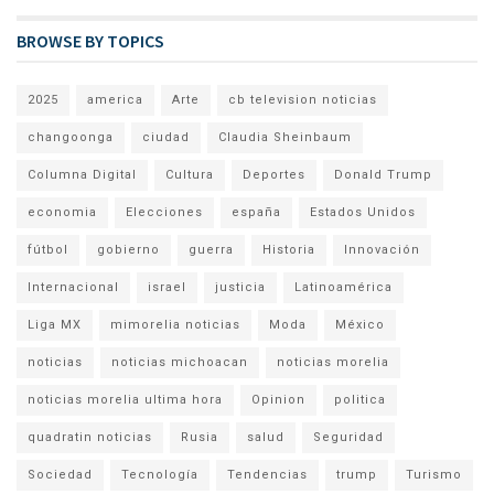
BROWSE BY TOPICS
2025
america
Arte
cb television noticias
changoonga
ciudad
Claudia Sheinbaum
Columna Digital
Cultura
Deportes
Donald Trump
economia
Elecciones
españa
Estados Unidos
fútbol
gobierno
guerra
Historia
Innovación
Internacional
israel
justicia
Latinoamérica
Liga MX
mimorelia noticias
Moda
México
noticias
noticias michoacan
noticias morelia
noticias morelia ultima hora
Opinion
politica
quadratin noticias
Rusia
salud
Seguridad
Sociedad
Tecnología
Tendencias
trump
Turismo