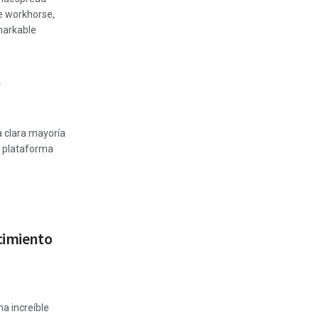
le workhorse,
emarkable
y
a clara mayoría
a plataforma
acimiento
na increíble