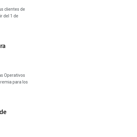
s clientes de
r del 1 de
ra
as Operativos
premia para los
 de