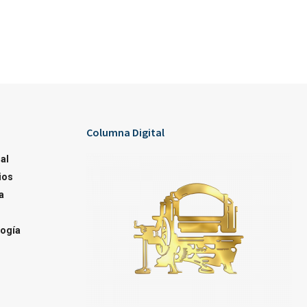
Columna Digital
al
ios
a
ogía