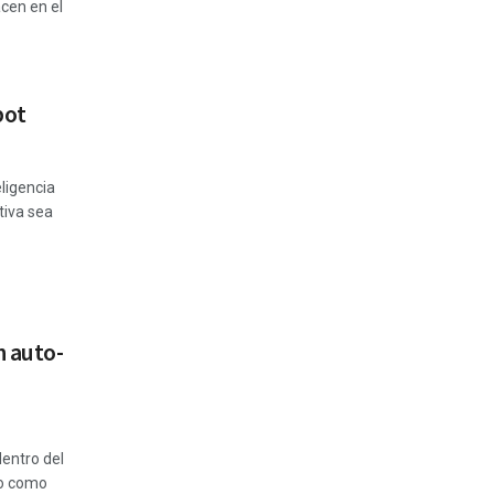
cen en el
bot
eligencia
ntiva sea
n auto-
dentro del
do como