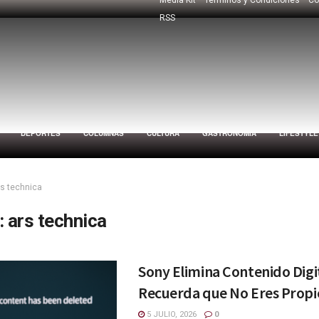
RSS
DEPORTES
COLUMNAS
CULTURA
GASTRONOMÍA
LIFESTYLE
rs technica
:
ars technica
Sony Elimina Contenido Digi
Recuerda que No Eres Propi
5 JULIO, 2026
0