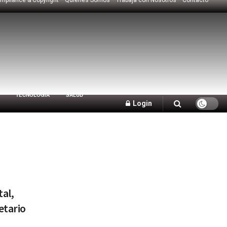
TECNOLOGÍA
SALUD
Login
tal,
etario