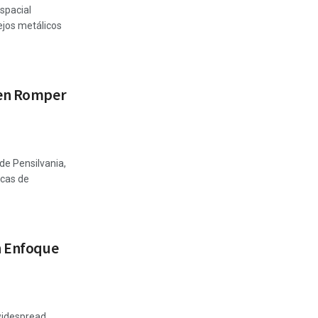
espacial
ejos metálicos
cen Romper
 de Pensilvania,
icas de
n Enfoque
widespread