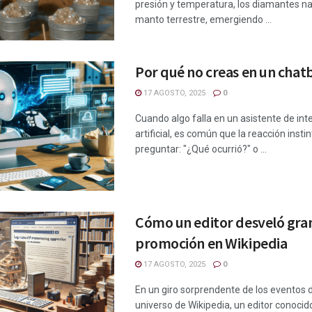
presión y temperatura, los diamantes na
manto terrestre, emergiendo ...
Por qué no creas en un chat
17 AGOSTO, 2025
0
Cuando algo falla en un asistente de int
artificial, es común que la reacción insti
preguntar: "¿Qué ocurrió?" o ...
Cómo un editor desveló gra
promoción en Wikipedia
17 AGOSTO, 2025
0
En un giro sorprendente de los eventos 
universo de Wikipedia, un editor conoci