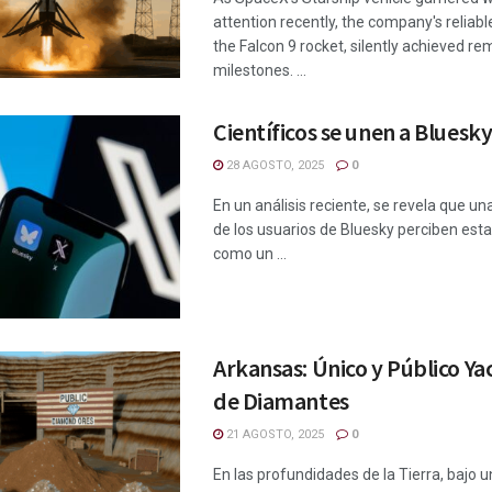
attention recently, the company's reliab
the Falcon 9 rocket, silently achieved r
milestones. ...
Científicos se unen a Bluesk
28 AGOSTO, 2025
0
En un análisis reciente, se revela que un
de los usuarios de Bluesky perciben est
como un ...
Arkansas: Único y Público Y
de Diamantes
21 AGOSTO, 2025
0
En las profundidades de la Tierra, bajo u