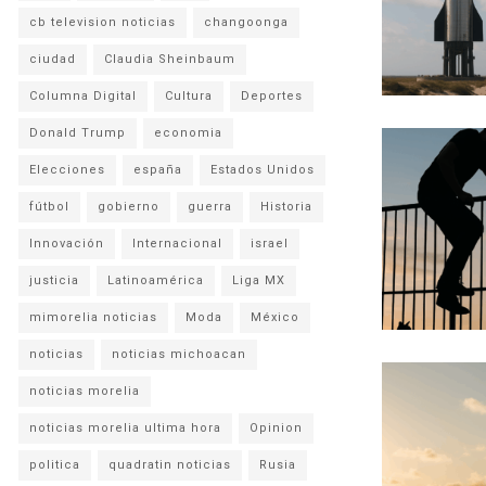
cb television noticias
changoonga
ciudad
Claudia Sheinbaum
Columna Digital
Cultura
Deportes
Donald Trump
economia
Elecciones
españa
Estados Unidos
fútbol
gobierno
guerra
Historia
Innovación
Internacional
israel
justicia
Latinoamérica
Liga MX
mimorelia noticias
Moda
México
noticias
noticias michoacan
noticias morelia
noticias morelia ultima hora
Opinion
politica
quadratin noticias
Rusia