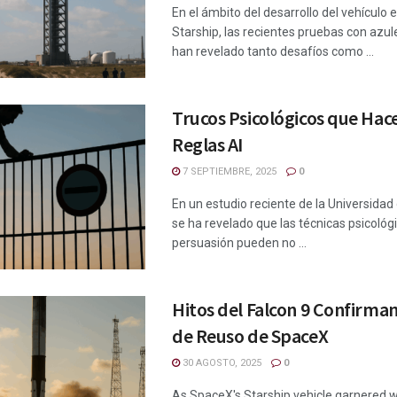
En el ámbito del desarrollo del vehículo 
Starship, las recientes pruebas con azul
han revelado tanto desafíos como ...
Trucos Psicológicos que Ha
Reglas AI
7 SEPTIEMBRE, 2025
0
En un estudio reciente de la Universidad
se ha revelado que las técnicas psicológ
persuasión pueden no ...
Hitos del Falcon 9 Confirma
de Reuso de SpaceX
30 AGOSTO, 2025
0
As SpaceX's Starship vehicle garnered 