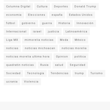
Columna Digital
Cultura
Deportes
Donald Trump
economia
Elecciones
españa
Estados Unidos
fútbol
gobierno
guerra
Historia
Innovación
Internacional
israel
justicia
Latinoamérica
Liga MX
mimorelia noticias
Moda
México
noticias
noticias michoacan
noticias morelia
noticias morelia ultima hora
Opinion
politica
quadratin noticias
Rusia
salud
Seguridad
Sociedad
Tecnología
Tendencias
trump
Turismo
ucrania
Violencia