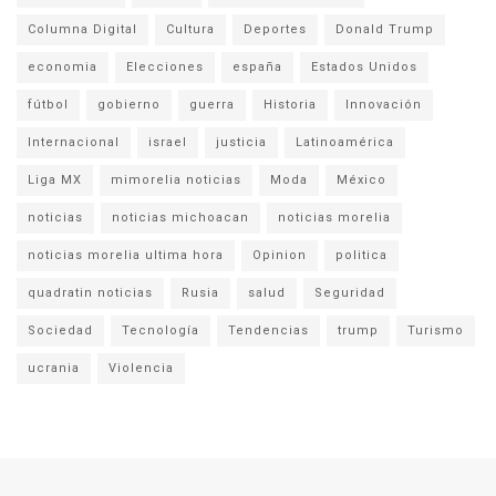
Columna Digital
Cultura
Deportes
Donald Trump
economia
Elecciones
españa
Estados Unidos
fútbol
gobierno
guerra
Historia
Innovación
Internacional
israel
justicia
Latinoamérica
Liga MX
mimorelia noticias
Moda
México
noticias
noticias michoacan
noticias morelia
noticias morelia ultima hora
Opinion
politica
quadratin noticias
Rusia
salud
Seguridad
Sociedad
Tecnología
Tendencias
trump
Turismo
ucrania
Violencia