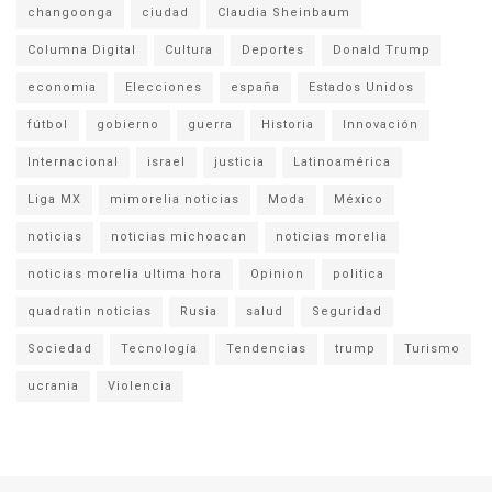
changoonga
ciudad
Claudia Sheinbaum
Columna Digital
Cultura
Deportes
Donald Trump
economia
Elecciones
españa
Estados Unidos
fútbol
gobierno
guerra
Historia
Innovación
Internacional
israel
justicia
Latinoamérica
Liga MX
mimorelia noticias
Moda
México
noticias
noticias michoacan
noticias morelia
noticias morelia ultima hora
Opinion
politica
quadratin noticias
Rusia
salud
Seguridad
Sociedad
Tecnología
Tendencias
trump
Turismo
ucrania
Violencia