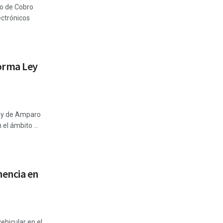
to de Cobro
ectrónicos
orma Ley
Ley de Amparo
el ámbito ...
encia en
ehicular en el