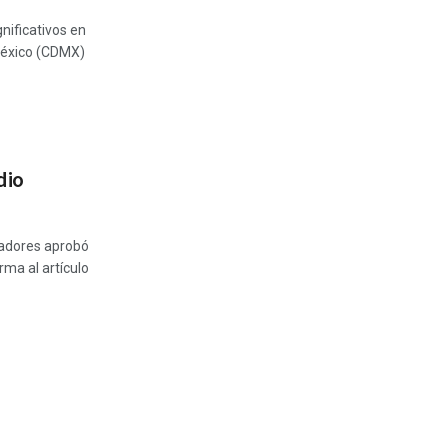
nificativos en
 México (CDMX)
dio
nadores aprobó
rma al artículo