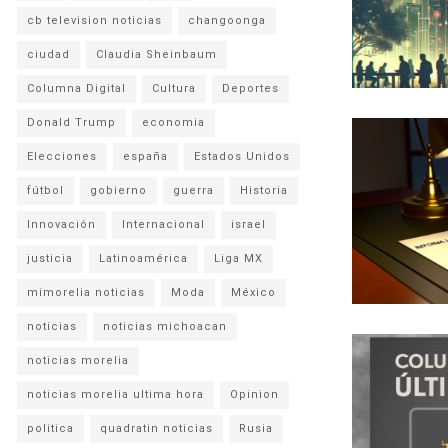
cb television noticias
changoonga
ciudad
Claudia Sheinbaum
Columna Digital
Cultura
Deportes
Donald Trump
economia
Elecciones
españa
Estados Unidos
fútbol
gobierno
guerra
Historia
Innovación
Internacional
israel
justicia
Latinoamérica
Liga MX
mimorelia noticias
Moda
México
noticias
noticias michoacan
noticias morelia
noticias morelia ultima hora
Opinion
politica
quadratin noticias
Rusia