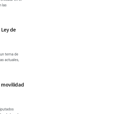
n las
 Ley de
, un tema de
as actuales,
 movilidad
diputados