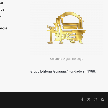
al
ios
a
ogía
Columna Digital HD Logo
Grupo Editorial Guíaaaa / Fundado en 1988.