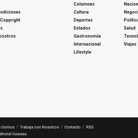
Columnas
Nacion
ondiciones
Cultura
Negoc
Copyright
Deportes
Polític
os
Estados
Salud
osotros
Gastronomía
Tecnol
Internacional
Viajes
Lifestyle
s Somos
Trabaja con Nosotros
Contacto
RSS
ditorial Guiaaaa
.