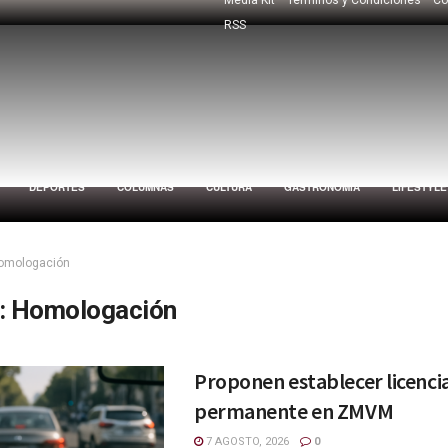
RSS
DEPORTES
COLUMNAS
CULTURA
GASTRONOMÍA
LIFESTYLE
omologación
:
Homologación
Proponen establecer licenci
permanente en ZMVM
7 AGOSTO, 2026
0