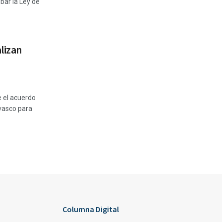
bar la Ley de
alizan
e el acuerdo
 vasco para
Columna Digital