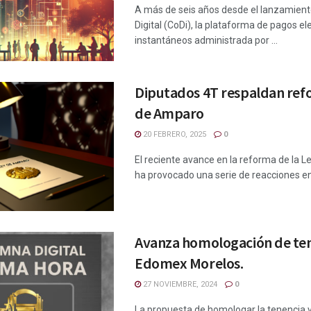
A más de seis años desde el lanzamien
Digital (CoDi), la plataforma de pagos el
instantáneos administrada por ...
Diputados 4T respaldan ref
de Amparo
20 FEBRERO, 2025
0
El reciente avance en la reforma de la 
ha provocado una serie de reacciones en 
Avanza homologación de ten
Edomex Morelos.
27 NOVIEMBRE, 2024
0
La propuesta de homologar la tenencia v