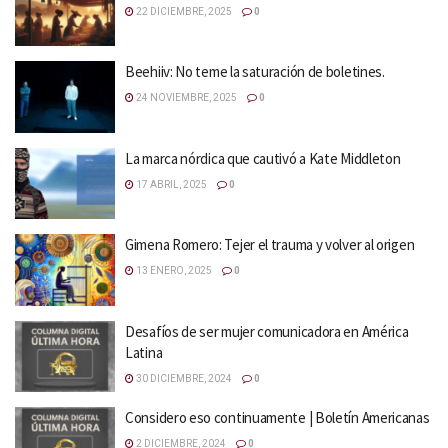
22 DICIEMBRE, 2025
0
Beehiiv: No teme la saturación de boletines.
24 NOVIEMBRE, 2025
0
La marca nórdica que cautivó a Kate Middleton
17 ABRIL, 2025
0
Gimena Romero: Tejer el trauma y volver al origen
13 ENERO, 2025
0
Desafíos de ser mujer comunicadora en América
Latina
30 DICIEMBRE, 2024
0
Considero eso continuamente | Boletín Americanas
2 DICIEMBRE, 2024
0