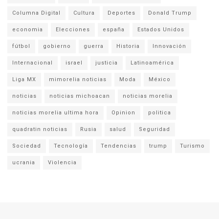
Columna Digital
Cultura
Deportes
Donald Trump
economia
Elecciones
españa
Estados Unidos
fútbol
gobierno
guerra
Historia
Innovación
Internacional
israel
justicia
Latinoamérica
Liga MX
mimorelia noticias
Moda
México
noticias
noticias michoacan
noticias morelia
noticias morelia ultima hora
Opinion
politica
quadratin noticias
Rusia
salud
Seguridad
Sociedad
Tecnología
Tendencias
trump
Turismo
ucrania
Violencia