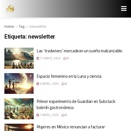
Home
Tag
newsletter
Etiqueta:
newsletter
Las ‘tradwives’ mercadean un sueño inalcanzable.
11 MAYO, 2026
0
Espacio femenino en la Luna y ciencia
6 ABRIL, 2026
0
Primer experimento de Guardian en Substack:
boletín gastronómico.
1 ABRIL, 2026
0
Mujeres en México renuncian a facturar