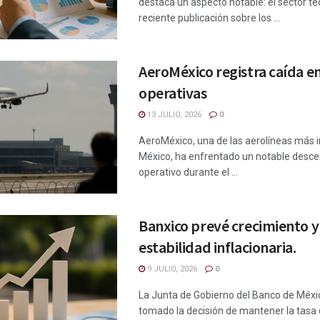
destaca un aspecto notable: el sector te
reciente publicación sobre los ...
AeroMéxico registra caída e
operativas
13 JULIO, 2026
0
AeroMéxico, una de las aerolíneas más 
México, ha enfrentado un notable descen
operativo durante el ...
Banxico prevé crecimiento y
estabilidad inflacionaria.
9 JULIO, 2026
0
La Junta de Gobierno del Banco de Méxi
tomado la decisión de mantener la tasa 