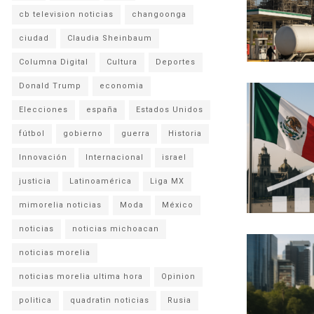
cb television noticias
changoonga
ciudad
Claudia Sheinbaum
Columna Digital
Cultura
Deportes
Donald Trump
economia
Elecciones
españa
Estados Unidos
fútbol
gobierno
guerra
Historia
Innovación
Internacional
israel
justicia
Latinoamérica
Liga MX
mimorelia noticias
Moda
México
noticias
noticias michoacan
noticias morelia
noticias morelia ultima hora
Opinion
politica
quadratin noticias
Rusia