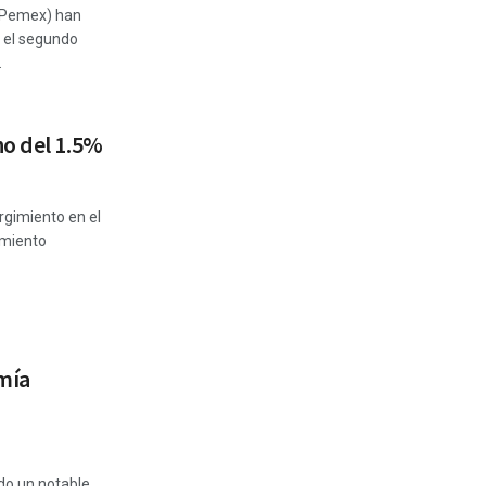
(Pemex) han
n el segundo
.
no del 1.5%
gimiento en el
imiento
mía
do un notable