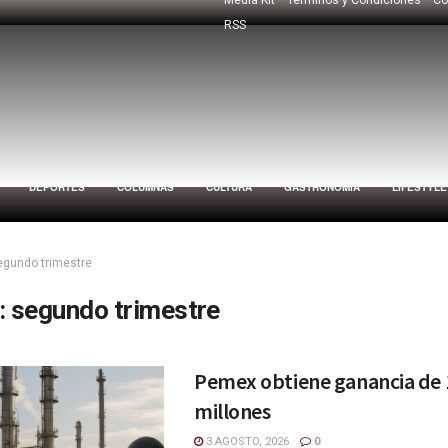
RSS
DEPORTES
COLUMNAS
CULTURA
GASTRONOMÍA
LIFESTYLE
egundo trimestre
:
segundo trimestre
Pemex obtiene ganancia de 
millones
3 AGOSTO, 2026
0