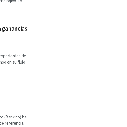
cnológico. La
n ganancias
importantes de
so en su flujo
co (Banxico) ha
de referencia