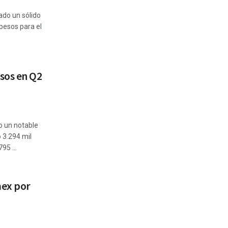
do un sólido
pesos para el
sos en Q2
o un notable
 3.294 mil
95 ...
mex por