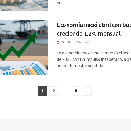
en ...
Economía inició abril con bu
creciendo 1.2% mensual.
23 JUNIO, 2026
0
La economía mexicana comenzó el segu
de 2026 con un impulso inesperado, a p
primer trimestre sombrío. ...
1
2
…
8