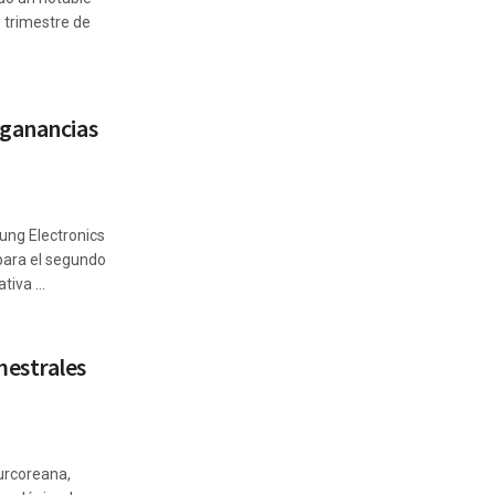
 trimestre de
 ganancias
ung Electronics
para el segundo
iva ...
estrales
urcoreana,