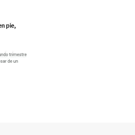
en pie,
ndo trimestre
esar de un