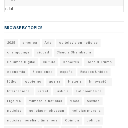
« Jul
BROWSE BY TOPICS
2025
america
Arte
cb television noticias
changoonga
ciudad
Claudia Sheinbaum
Columna Digital
Cultura
Deportes
Donald Trump
economia
Elecciones
españa
Estados Unidos
fútbol
gobierno
guerra
Historia
Innovación
Internacional
israel
justicia
Latinoamérica
Liga MX
mimorelia noticias
Moda
México
noticias
noticias michoacan
noticias morelia
noticias morelia ultima hora
Opinion
politica