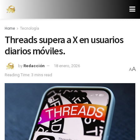
Home
Tecnología
Threads supera a X en usuarios
diarios móviles.
by
Redacción
18 enero, 2026
A
A
Reading Time: 3 mins read