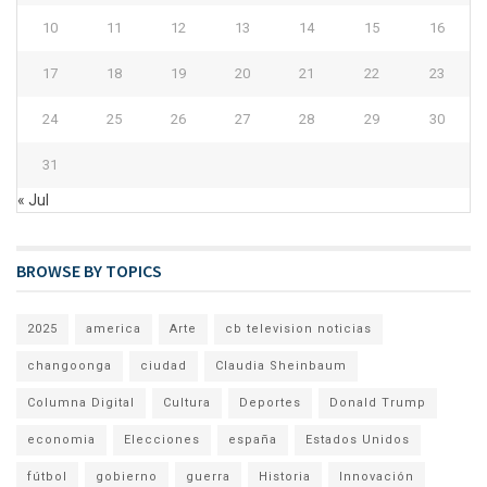
10
11
12
13
14
15
16
17
18
19
20
21
22
23
24
25
26
27
28
29
30
31
« Jul
BROWSE BY TOPICS
2025
america
Arte
cb television noticias
changoonga
ciudad
Claudia Sheinbaum
Columna Digital
Cultura
Deportes
Donald Trump
economia
Elecciones
españa
Estados Unidos
fútbol
gobierno
guerra
Historia
Innovación