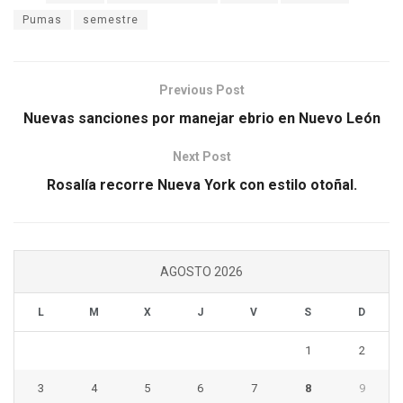
Pumas
semestre
Previous Post
Nuevas sanciones por manejar ebrio en Nuevo León
Next Post
Rosalía recorre Nueva York con estilo otoñal.
AGOSTO 2026
L
M
X
J
V
S
D
1
2
3
4
5
6
7
8
9