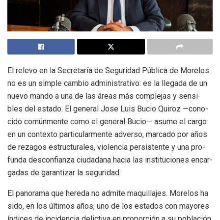
El relevo en la Secre­ta­ría de Segu­ri­dad Pública de More­los
no es un sim­ple cam­bio admi­nis­tra­tivo: es la lle­gada de un
nuevo mando a una de las áreas más com­ple­jas y sen­si­
bles del estado. El gene­ral Jose Luis Bucio Qui­roz —cono­
cido común­mente como el gene­ral Bucio— asume el cargo
en un con­texto par­ti­cu­lar­mente adverso, mar­cado por años
de reza­gos estruc­tu­ra­les, vio­len­cia per­sis­tente y una pro­
funda des­con­fianza ciu­da­dana hacia las ins­ti­tu­cio­nes encar­
ga­das de garan­ti­zar la segu­ri­dad.
El pano­rama que hereda no admite maqui­lla­jes. More­los ha
sido, en los últi­mos años, uno de los esta­dos con mayo­res
índi­ces de inci­den­cia delic­tiva en pro­por­ción a su pobla­ción.