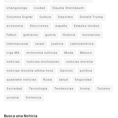
changoonga
ciudad
Claudia Sheinbaum
Columna Digital
Cultura
Deportes
Donald Trump
economia
Elecciones
españa
Estados Unidos
fútbol
gobierno
guerra
Historia
Innovación
Internacional
israel
justicia
Latinoamérica
Liga MX
mimorelia noticias
Moda
México
noticias
noticias michoacan
noticias morelia
noticias morelia ultima hora
Opinion
politica
quadratin noticias
Rusia
salud
Seguridad
Sociedad
Tecnología
Tendencias
trump
Turismo
ucrania
Violencia
Busca una Noticia