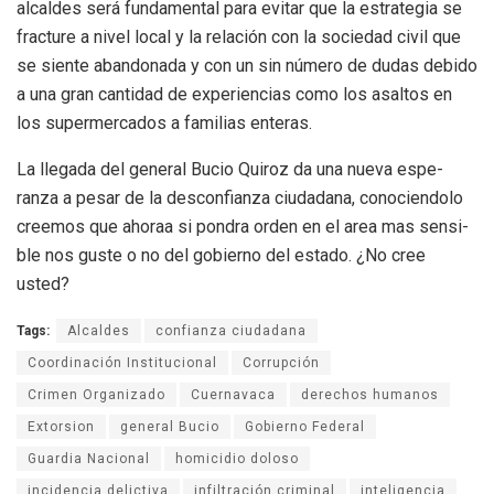
alcal­des será fun­da­men­tal para evi­tar que la estra­te­gia se
frac­ture a nivel local y la rela­ción con la socie­dad civil que
se siente aban­do­nada y con un sin número de dudas debido
a una gran can­ti­dad de expe­rien­cias como los asal­tos en
los super­mer­ca­dos a fami­lias ente­ras.
La lle­gada del gene­ral Bucio Qui­roz da una nueva espe­
ranza a pesar de la des­con­fianza ciu­da­dana, cono­cien­dolo
cree­mos que aho­raa si pon­dra orden en el area mas sen­si­
ble nos guste o no del gobierno del estado. ¿No cree
usted?
Tags:
Alcaldes
confianza ciudadana
Coordinación Institucional
Corrupción
Crimen Organizado
Cuernavaca
derechos humanos
Extorsion
general Bucio
Gobierno Federal
Guardia Nacional
homicidio doloso
incidencia delictiva
infiltración criminal
inteligencia