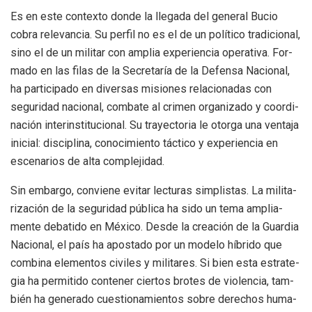
Es en este con­texto donde la lle­gada del gene­ral Bucio
cobra rele­van­cia. Su per­fil no es el de un polí­tico tra­di­cio­nal,
sino el de un mili­tar con amplia expe­rien­cia ope­ra­tiva. For­
mado en las filas de la Secre­ta­ría de la Defensa Nacio­nal,
ha par­ti­ci­pado en diver­sas misio­nes rela­cio­na­das con
segu­ri­dad nacio­nal, com­bate al cri­men orga­ni­zado y coor­di­
na­ción inte­rins­ti­tu­cio­nal. Su tra­yec­to­ria le otorga una ven­taja
ini­cial: dis­ci­plina, cono­ci­miento tác­tico y expe­rien­cia en
esce­na­rios de alta com­ple­ji­dad.
Sin embargo, con­viene evi­tar lec­tu­ras sim­plis­tas. La mili­ta­
ri­za­ción de la segu­ri­dad pública ha sido un tema amplia­
mente deba­tido en México. Desde la crea­ción de la Guar­dia
Nacio­nal, el país ha apos­tado por un modelo híbrido que
com­bina ele­men­tos civi­les y mili­ta­res. Si bien esta estra­te­
gia ha per­mi­tido con­te­ner cier­tos bro­tes de vio­len­cia, tam­
bién ha gene­rado cues­tio­na­mien­tos sobre dere­chos huma­