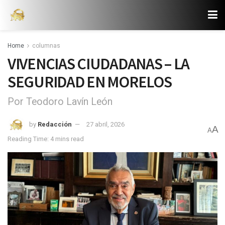
Home
columnas
VIVENCIAS CIUDADANAS – LA
SEGURIDAD EN MORELOS
Por Teodoro Lavín León
by
Redacción
27 abril, 2026
A
A
Reading Time: 4 mins read