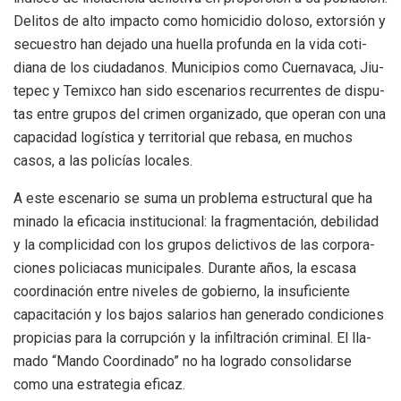
Deli­tos de alto impacto como homi­ci­dio doloso, extor­sión y
secues­tro han dejado una hue­lla pro­funda en la vida coti­
diana de los ciu­da­da­nos. Muni­ci­pios como Cuer­na­vaca, Jiu­
te­pec y Temixco han sido esce­na­rios recu­rren­tes de dis­pu­
tas entre gru­pos del cri­men orga­ni­zado, que ope­ran con una
capa­ci­dad logís­tica y terri­to­rial que rebasa, en muchos
casos, a las poli­cías loca­les.
A este esce­na­rio se suma un pro­blema estruc­tu­ral que ha
minado la efi­ca­cia ins­ti­tu­cio­nal: la frag­men­ta­ción, debi­li­dad
y la com­pli­ci­dad con los gru­pos delic­ti­vos de las cor­po­ra­
cio­nes poli­cia­cas muni­ci­pa­les. Durante años, la escasa
coor­di­na­ción entre nive­les de gobierno, la insu­fi­ciente
capa­ci­ta­ción y los bajos sala­rios han gene­rado con­di­cio­nes
pro­pi­cias para la corrup­ción y la infil­tra­ción cri­mi­nal. El lla­
mado “Mando Coor­di­nado” no ha logrado con­so­li­darse
como una estra­te­gia efi­caz.