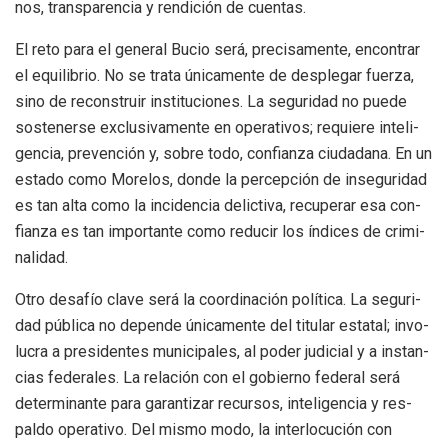
nos, trans­pa­ren­cia y ren­di­ción de cuen­tas.
El reto para el gene­ral Bucio será, pre­ci­sa­mente, encon­trar
el equi­li­brio. No se trata úni­ca­mente de des­ple­gar fuerza,
sino de recons­truir ins­ti­tu­cio­nes. La segu­ri­dad no puede
sos­te­nerse exclu­si­va­mente en ope­ra­ti­vos; requiere inte­li­
gen­cia, pre­ven­ción y, sobre todo, con­fianza ciu­da­dana. En un
estado como More­los, donde la per­cep­ción de inse­gu­ri­dad
es tan alta como la inci­den­cia delic­tiva, recu­pe­rar esa con­
fianza es tan impor­tante como redu­cir los índi­ces de cri­mi­
na­li­dad.
Otro desa­fío clave será la coor­di­na­ción polí­tica. La segu­ri­
dad pública no depende úni­ca­mente del titu­lar esta­tal; invo­
lu­cra a pre­si­den­tes muni­ci­pa­les, al poder judi­cial y a ins­tan­
cias fede­ra­les. La rela­ción con el gobierno fede­ral será
deter­mi­nante para garan­ti­zar recur­sos, inte­li­gen­cia y res­
paldo ope­ra­tivo. Del mismo modo, la inter­lo­cu­ción con