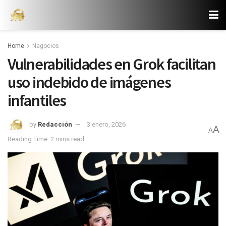
Home
Negocios
Vulnerabilidades en Grok facilitan
uso indebido de imágenes
infantiles
by
Redacción
3 enero, 2026
A
A
Reading Time: 2 mins read