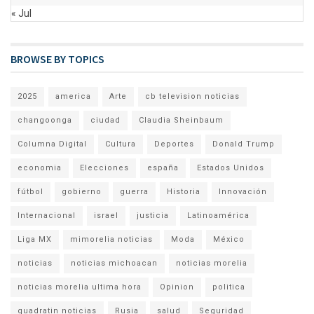
« Jul
BROWSE BY TOPICS
2025
america
Arte
cb television noticias
changoonga
ciudad
Claudia Sheinbaum
Columna Digital
Cultura
Deportes
Donald Trump
economia
Elecciones
españa
Estados Unidos
fútbol
gobierno
guerra
Historia
Innovación
Internacional
israel
justicia
Latinoamérica
Liga MX
mimorelia noticias
Moda
México
noticias
noticias michoacan
noticias morelia
noticias morelia ultima hora
Opinion
politica
quadratin noticias
Rusia
salud
Seguridad