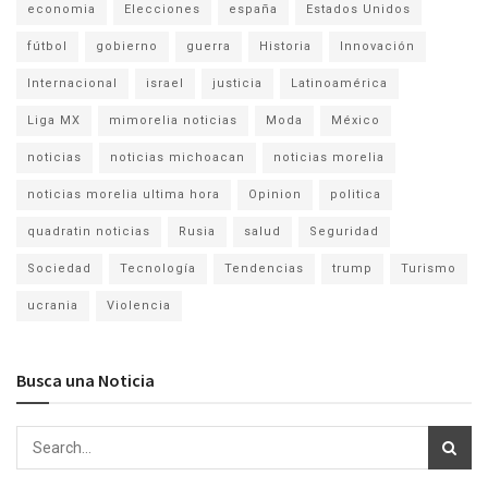
economia
Elecciones
españa
Estados Unidos
fútbol
gobierno
guerra
Historia
Innovación
Internacional
israel
justicia
Latinoamérica
Liga MX
mimorelia noticias
Moda
México
noticias
noticias michoacan
noticias morelia
noticias morelia ultima hora
Opinion
politica
quadratin noticias
Rusia
salud
Seguridad
Sociedad
Tecnología
Tendencias
trump
Turismo
ucrania
Violencia
Busca una Noticia