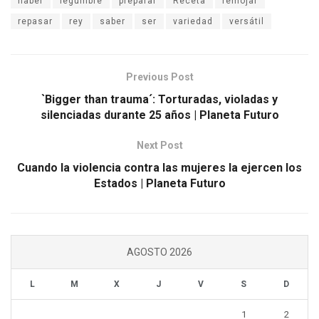
haber
legumbre
preparar
Receta
remojar
repasar
rey
saber
ser
variedad
versátil
Previous Post
`Bigger than trauma´: Torturadas, violadas y
silenciadas durante 25 años | Planeta Futuro
Next Post
Cuando la violencia contra las mujeres la ejercen los
Estados | Planeta Futuro
AGOSTO 2026
L
M
X
J
V
S
D
1
2