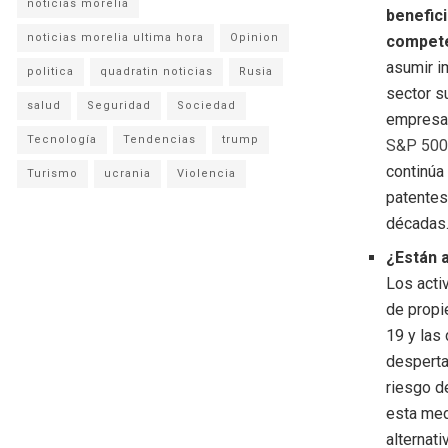
noticias morelia
benefic
noticias morelia ultima hora
Opinion
compet
asumir i
politica
quadratin noticias
Rusia
sector s
salud
Seguridad
Sociedad
empresar
Tecnología
Tendencias
trump
S&P 50
continúa
Turismo
ucrania
Violencia
patente
décadas
¿Están a
Los acti
de propi
19 y las
desperta
riesgo d
esta med
alternat