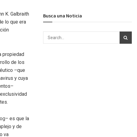
n K. Galbraith
Busca una Noticia
e lo que era
ación
a propiedad
rollo de los
céutico –que
avirus y cuya
ientos–
 exclusividad
tes.
log
– es que la
plejo y de
o va