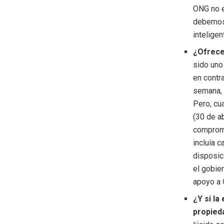
ONG no e
debemos 
inteligen
¿Ofrece
sido uno
en contr
semana, 
Pero, cu
(30 de a
compromi
incluía 
disposic
el gobie
apoyo a
¿Y si la
propieda