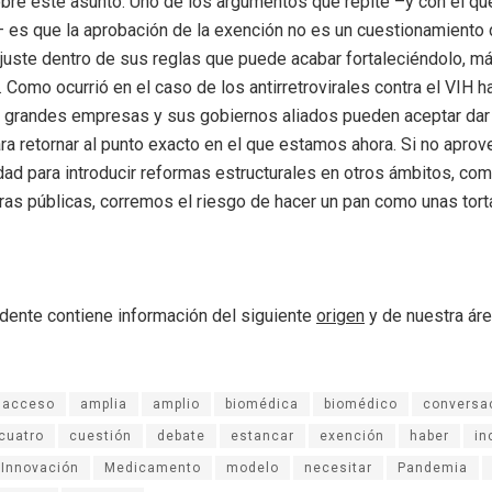
bre este asunto. Uno de los argumentos que repite –y con el qu
 es que la aprobación de la exención no es un cuestionamiento 
ajuste dentro de sus reglas que puede acabar fortaleciéndolo, má
. Como ocurrió en el caso de los antirretrovirales contra el VIH 
as grandes empresas y sus gobiernos aliados pueden aceptar da
ara retornar al punto exacto en el que estamos ahora. Si no apro
dad para introducir reformas estructurales en otros ámbitos, co
as públicas, corremos el riesgo de hacer un pan como unas tort
dente contiene información del siguiente
origen
y de nuestra ár
acceso
amplia
amplio
biomédica
biomédico
conversa
cuatro
cuestión
debate
estancar
exención
haber
in
Innovación
Medicamento
modelo
necesitar
Pandemia