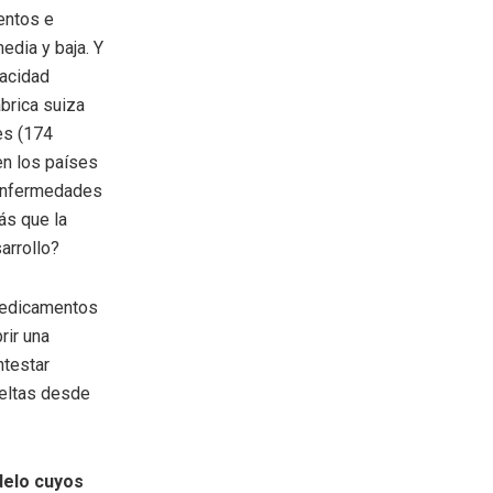
entos e
edia y baja. Y
pacidad
ábrica suiza
es (174
en los países
enfermedades
ás que la
arrollo?
medicamentos
rir una
ntestar
ueltas desde
delo cuyos