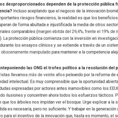
ios desproporcionados dependen de la protección pública fr
encia?
Incluso aceptando que el negocio de la innovación biom
mportantes riesgos financieros, la realidad es que los beneficio
uperan de forma abultada e injustificada la media de otros secto
iales comparables (
margen ebitda del 29,4%, frente el 19% de 
0
). La protección pública comienza con la inversión en investigac
 durante los ensayos clínicos y se extiende a través de un sist
s
obscenamente manipulado
para mantener a la competencia alej
.
nteponiendo las ONG el trofeo político a la resolución del
vistas llevamos
más de veinte años
peleando por la reforma de
edad intelectual. Es muy comprensible que la oportunidad abierta
 dudas expresadas por actores antes inamovibles como los EEU
do ilusiones y concentren ahora todos los esfuerzos tácticos. P
e que los árboles nos impidan ver el bosque. Urge explicar a la
ida es necesaria, pero no suficiente. Y trabajar en la generació
ivo para el incentivo de la innovación que, hasta es momento, el s