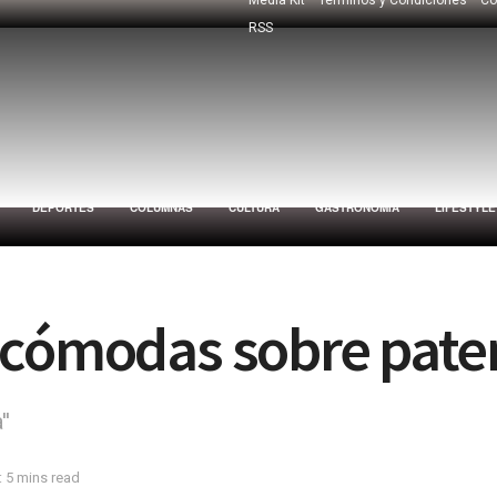
RSS
DEPORTES
COLUMNAS
CULTURA
GASTRONOMÍA
LIFESTYLE
ncómodas sobre paten
''
 5 mins read