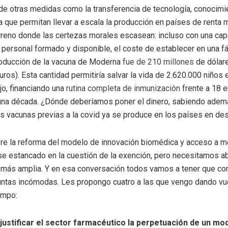
e otras medidas como la transferencia de tecnología, conocimi
ra que permitan llevar a escala la producción en países de renta m
rreno donde las certezas morales escasean: incluso con una ca
n personal formado y disponible, el coste de establecer en una f
roducción de la vacuna de Moderna
fue de 210 millones
de dólar
uros). Esta cantidad permitiría salvar la vida de 2.620.000 niños 
jo, financiando una
rutina completa de inmunización
frente a 18 
 una década. ¿Dónde deberíamos poner el dinero, sabiendo adem
s vacunas previas a la covid ya se produce en los países en des
bre la reforma del modelo de innovación biomédica y acceso a 
e estancado en la cuestión de la exención, pero necesitamos ab
más amplia. Y en esa conversación todos vamos a tener que co
untas incómodas. Les propongo cuatro a las que vengo dando v
empo:
justificar el sector farmacéutico la perpetuación de un mo