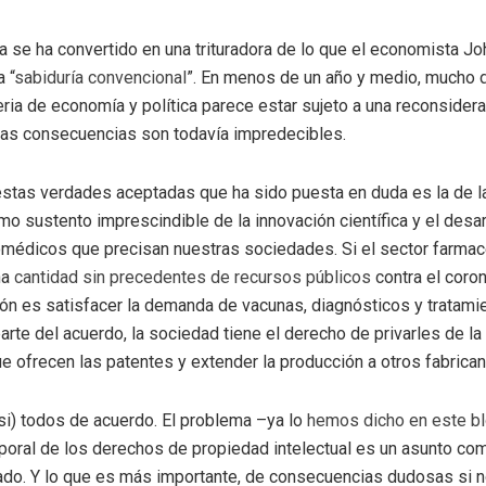
 se ha convertido en una trituradora de lo que el economista Joh
 “
sabiduría convencional
”. En menos de un año y medio, mucho d
eria de economía y política parece estar sujeto a una reconsider
yas consecuencias son todavía impredecibles.
estas verdades aceptadas que ha sido puesta en duda es la de l
mo sustento imprescindible de la innovación científica y el desar
médicos que precisan nuestras sociedades. Si el sector farma
na
cantidad sin precedentes de recursos públicos
contra el coron
ión es satisfacer la demanda de vacunas, diagnósticos y tratam
arte del acuerdo, la sociedad tiene el derecho de privarles de la
ue ofrecen las patentes y extender la producción a otros fabrican
asi) todos de acuerdo. El problema –ya lo
hemos dicho en este b
oral de los derechos de propiedad intelectual es un asunto com
ado. Y lo que es más importante, de consecuencias dudosas si n