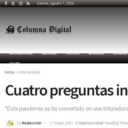
viernes, agosto 7, 2026
INTERNACIONAL
NACIONAL
POLÍTICA
NEGOCIOS
ESTADOS
VIAJES
Home
Internacional
Cuatro preguntas i
''Esta pandemia se ha convertido en una trituradora
by
Redacción
17 mayo, 2021
in
Internacional
Reading Time: