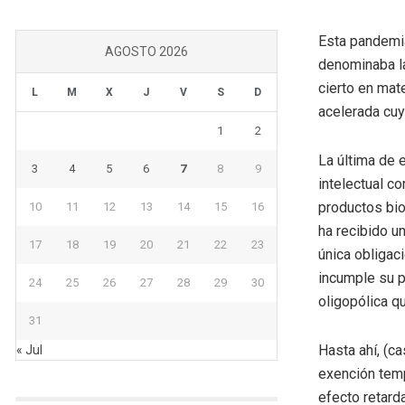
Esta pandemia
AGOSTO 2026
denominaba la
cierto en mat
L
M
X
J
V
S
D
acelerada cu
1
2
La última de 
3
4
5
6
7
8
9
intelectual co
productos bio
10
11
12
13
14
15
16
ha recibido u
17
18
19
20
21
22
23
única obligac
incumple su p
24
25
26
27
28
29
30
oligopólica q
31
Hasta ahí, (c
« Jul
exención temp
efecto retard