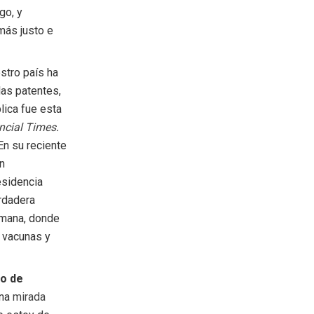
go, y
más justo e
tro país ha
las patentes,
lica fue esta
ncial Times
.
En su reciente
un
esidencia
rdadera
emana, donde
e vacunas y
lo de
una
mirada