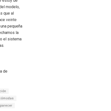
e estoy de
del modelo,
s que al
hace
veinte
r una pequeña
vechamos la
mo el sistema
as.
ea de
ción
cómodas
parecer