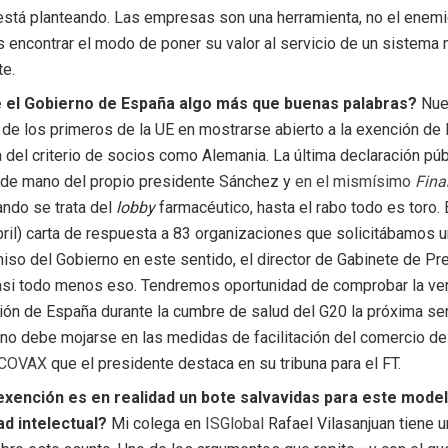
stá planteando. Las empresas son una herramienta, no el enemi
encontrar el modo de poner su valor al servicio de un sistema 
te.
 el Gobierno de España algo más que buenas palabras?
Nues
 de los primeros de la UE en mostrarse abierto a la exención de 
a del criterio de socios como Alemania. La última declaración púb
de mano del propio presidente Sánchez y
en el mismísimo
Fina
ando se trata del
lobby
farmacéutico, hasta el rabo todo es toro. 
bril) carta de respuesta a 83 organizaciones que solicitábamos 
so del Gobierno en este sentido, el director de Gabinete de Pr
casi todo menos eso. Tendremos oportunidad de comprobar la ve
ión de España durante la cumbre de salud del G20 la próxima s
rno debe mojarse en las medidas de facilitación del comercio d
COVAX
que el presidente destaca en su tribuna para el FT.
 exención es en realidad un bote salvavidas para este mode
d intelectual?
Mi colega en
ISGlobal
Rafael Vilasanjuan tiene 