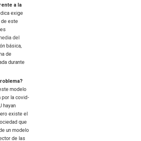
ente a la
édica exige
s de este
res
media del
ión básica,
ema de
ada durante
 problema?
 este modelo
 por la covid-
U hayan
ero existe el
 sociedad que
n de un modelo
ector de las