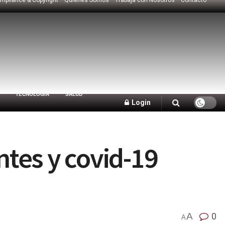
TECNOLOGÍA
SALUD
Login
tes y covid-19
A
0
A