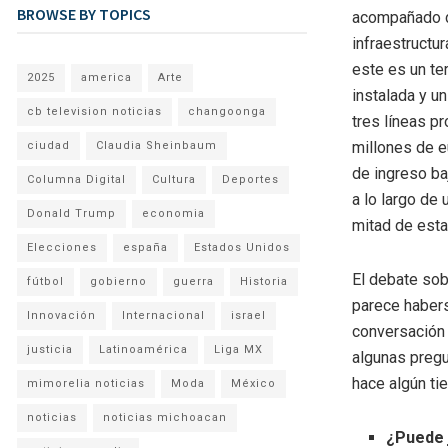
BROWSE BY TOPICS
acompañado d
infraestructu
este es un te
2025
america
Arte
instalada y u
cb television noticias
changoonga
tres líneas p
millones de e
ciudad
Claudia Sheinbaum
de ingreso ba
Columna Digital
Cultura
Deportes
a lo largo de
Donald Trump
economia
mitad de esta
Elecciones
españa
Estados Unidos
El debate so
fútbol
gobierno
guerra
Historia
parece habers
Innovación
Internacional
israel
conversación 
justicia
Latinoamérica
Liga MX
algunas preg
hace algún ti
mimorelia noticias
Moda
México
noticias
noticias michoacan
¿Puede 