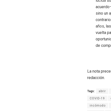
lúcida
so
acuerdo–
sino un 
contrario
años
, l
vuelta p
oportuni
de compr
La nota prece
redacción.
Tags:
abrir
COVID-19
incómodo