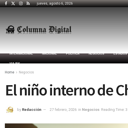
jueves, agosto 6, 2026
INTERNACIONAL
NACIONAL
POLÍTICA
NEGOCIOS
ESTADOS
VIAJES
Home
Negocios
El niño interno de 
by
Redacción
27 febrero, 2026
in
Negocios
Reading Time: 3