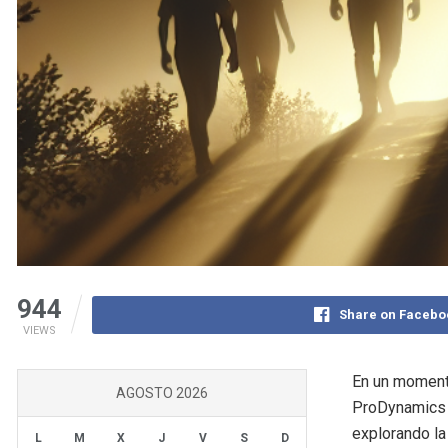
944
Share on Facebo
VIEWS
En un momento
AGOSTO 2026
ProDynamics h
explorando la
L
M
X
J
V
S
D