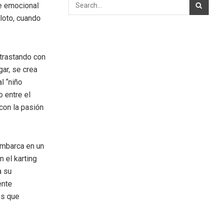
je emocional
iloto, cuando
ntrastando con
gar, se crea
l “niño
o entre el
con la pasión
embarca en un
n el karting
a su
ente
os que