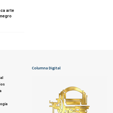
ca arte
a negro
Columna Digital
al
ios
a
ogía