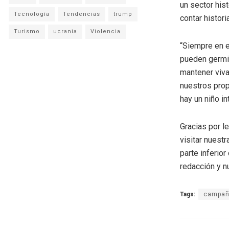
un sector his
Tecnología
Tendencias
trump
contar histori
Turismo
ucrania
Violencia
“Siempre en e
pueden germin
mantener viva
nuestros prop
hay un niño in
Gracias por l
visitar nuestr
parte inferio
redacción y n
Tags:
campa