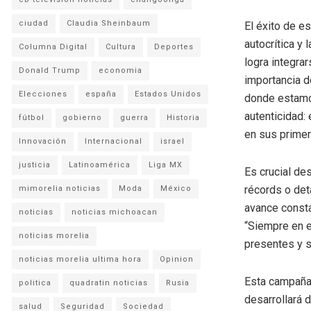
ciudad
Claudia Sheinbaum
El éxito de e
autocrítica y
Columna Digital
Cultura
Deportes
logra integra
Donald Trump
economia
importancia d
Elecciones
españa
Estados Unidos
donde estamos
autenticidad:
fútbol
gobierno
guerra
Historia
en sus primer
Innovación
Internacional
israel
justicia
Latinoamérica
Liga MX
Es crucial de
récords o det
mimorelia noticias
Moda
México
avance consta
noticias
noticias michoacan
“Siempre en e
noticias morelia
presentes y s
noticias morelia ultima hora
Opinion
Esta campaña 
politica
quadratin noticias
Rusia
desarrollará d
salud
Seguridad
Sociedad