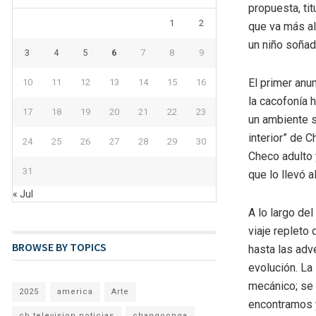
propuesta, ti
1
2
que va más al
un niño soñad
3
4
5
6
7
8
9
El primer anu
10
11
12
13
14
15
16
la cacofonía 
17
18
19
20
21
22
23
un ambiente s
interior” de C
24
25
26
27
28
29
30
Checo adulto 
31
que lo llevó al
« Jul
A lo largo de
viaje repleto
BROWSE BY TOPICS
hasta las adv
evolución. L
mecánico; se 
2025
america
Arte
encontramos y
cb television noticias
changoonga