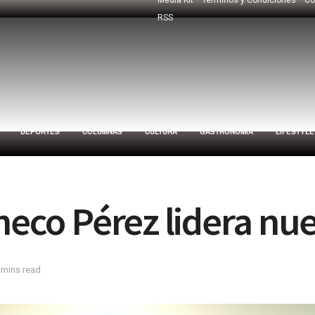
RSS
DEPORTES
COLUMNAS
CULTURA
GASTRONOMÍA
LIFESTYLE
Checo Pérez lidera n
 mins read