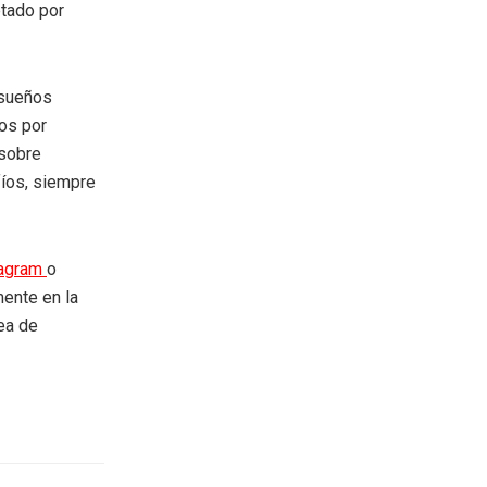
ptado por
 sueños
nos por
 sobre
fíos, siempre
tagram
o
mente en la
rea de