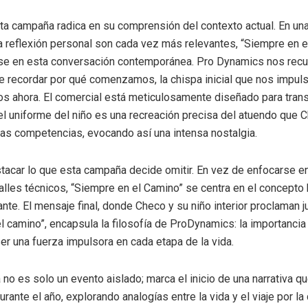
sta campaña radica en su comprensión del contexto actual. En un
 la reflexión personal son cada vez más relevantes, “Siempre en 
rse en esta conversación contemporánea. Pro Dynamics nos recu
e recordar por qué comenzamos, la chispa inicial que nos impul
 ahora. El comercial está meticulosamente diseñado para trans
 el uniforme del niño es una recreación precisa del atuendo que C
as competencias, evocando así una intensa nostalgia.
stacar lo que esta campaña decide omitir. En vez de enfocarse en
alles técnicos, “Siempre en el Camino” se centra en el concepto
nte. El mensaje final, donde Checo y su niño interior proclaman j
l camino”, encapsula la filosofía de ProDynamics: la importancia
er una fuerza impulsora en cada etapa de la vida.
no es solo un evento aislado; marca el inicio de una narrativa q
urante el año, explorando analogías entre la vida y el viaje por la 