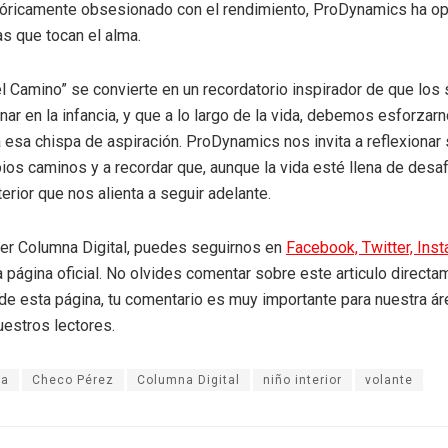
tóricamente obsesionado con el rendimiento, ProDynamics ha o
as que tocan el alma.
l Camino” se convierte en un recordatorio inspirador de que los
ar en la infancia, y que a lo largo de la vida, debemos esforzar
 esa chispa de aspiración. ProDynamics nos invita a reflexionar
ios caminos y a recordar que, aunque la vida esté llena de desa
terior que nos alienta a seguir adelante.
eer Columna Digital, puedes seguirnos en
Facebook,
Twitter,
Ins
a página oficial. No olvides comentar sobre este articulo directa
r de esta página, tu comentario es muy importante para nuestra á
uestros lectores.
ña
Checo Pérez
Columna Digital
niño interior
volante