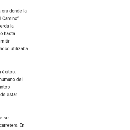
a era donde la
el Camino”
erda la
só hasta
mitir
heco utilizaba
 éxitos,
 humano del
untos
 de estar
ue se
carretera. En