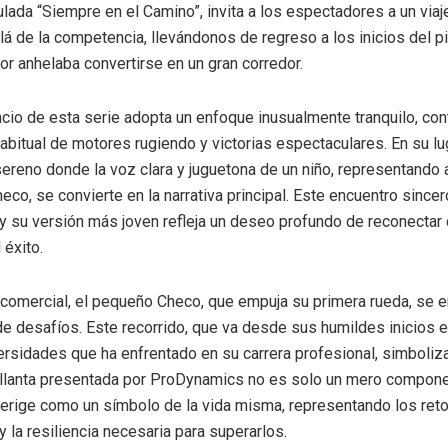
tulada “Siempre en el Camino”, invita a los espectadores a un via
lá de la competencia, llevándonos de regreso a los inicios del p
or anhelaba convertirse en un gran corredor.
ncio de esta serie adopta un enfoque inusualmente tranquilo, co
habitual de motores rugiendo y victorias espectaculares. En su lu
ereno donde la voz clara y juguetona de un niño, representando a
heco, se convierte en la narrativa principal. Este encuentro sincer
y su versión más joven refleja un deseo profundo de reconectar 
 éxito.
l comercial, el pequeño Checo, que empuja su primera rueda, se 
 de desafíos. Este recorrido, que va desde sus humildes inicios e
ersidades que ha enfrentado en su carrera profesional, simboliz
a llanta presentada por ProDynamics no es solo un mero compon
erige como un símbolo de la vida misma, representando los ret
 la resiliencia necesaria para superarlos.