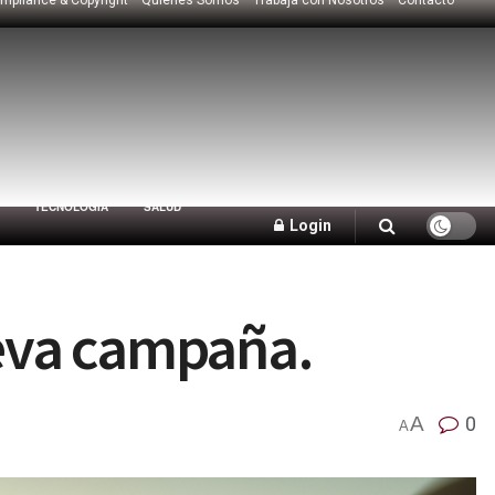
TECNOLOGÍA
SALUD
Login
ueva campaña.
A
0
A