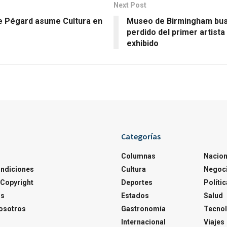
Next Post
e Pégard asume Cultura en
Museo de Birmingham bus
perdido del primer artist
exhibido
Categorías
Columnas
Nacion
ondiciones
Cultura
Negoc
Copyright
Deportes
Polític
os
Estados
Salud
osotros
Gastronomía
Tecnol
Internacional
Viajes