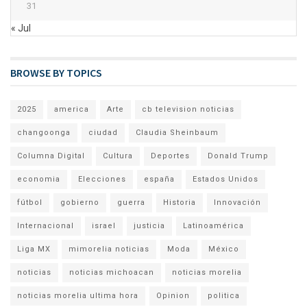
31
« Jul
BROWSE BY TOPICS
2025
america
Arte
cb television noticias
changoonga
ciudad
Claudia Sheinbaum
Columna Digital
Cultura
Deportes
Donald Trump
economia
Elecciones
españa
Estados Unidos
fútbol
gobierno
guerra
Historia
Innovación
Internacional
israel
justicia
Latinoamérica
Liga MX
mimorelia noticias
Moda
México
noticias
noticias michoacan
noticias morelia
noticias morelia ultima hora
Opinion
politica