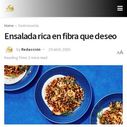
Home
Gastronomía
Ensalada rica en fibra que deseo
by
Redacción
24 abril, 2026
A
A
Reading Time: 2 mins read