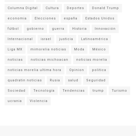
Columna Digital
Cultura
Deportes
Donald Trump
economia
Elecciones
españa
Estados Unidos
fútbol
gobierno
guerra
Historia
Innovación
Internacional
israel
justicia
Latinoamérica
Liga MX
mimorelia noticias
Moda
México
noticias
noticias michoacan
noticias morelia
noticias morelia ultima hora
Opinion
politica
quadratin noticias
Rusia
salud
Seguridad
Sociedad
Tecnología
Tendencias
trump
Turismo
ucrania
Violencia