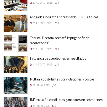
29 AGOSTO, 2025
0
Abogados inquietos por respaldo TEPJF a trucos.
26 AGOSTO, 2025
0
Tribunal Electoral rechazó impugnación de
“acordeones”
21 AGOSTO, 2025
0
Influencia de acordeones en resultados
14 AGOSTO, 2025
0
Multan a postulantes por violaciones y costos
29 JULIO, 2025
0
INE multará a candidatos ganadores en acordeones.
28 JULIO, 2025
0