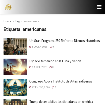
Home
Tag
americanas
Etiqueta:
americanas
Un Gran Programa 250 Enfrenta Dilemas Históricos
3 JULIO, 2026
0
Espacio femenino en la Luna y ciencia
6 ABRIL, 2026
0
Congreso Apoya Instituto de Artes Indígenas
22 ENERO, 2026
0
Trump desestabiliza las dictaduras en América.