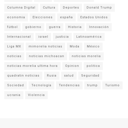
Columna Digital
Cultura
Deportes
Donald Trump
economia
Elecciones
españa
Estados Unidos
fútbol
gobierno
guerra
Historia
Innovación
Internacional
israel
justicia
Latinoamérica
Liga MX
mimorelia noticias
Moda
México
noticias
noticias michoacan
noticias morelia
noticias morelia ultima hora
Opinion
politica
quadratin noticias
Rusia
salud
Seguridad
Sociedad
Tecnología
Tendencias
trump
Turismo
ucrania
Violencia