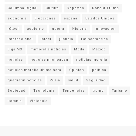
Columna Digital
Cultura
Deportes
Donald Trump
economia
Elecciones
españa
Estados Unidos
fútbol
gobierno
guerra
Historia
Innovación
Internacional
israel
justicia
Latinoamérica
Liga MX
mimorelia noticias
Moda
México
noticias
noticias michoacan
noticias morelia
noticias morelia ultima hora
Opinion
politica
quadratin noticias
Rusia
salud
Seguridad
Sociedad
Tecnología
Tendencias
trump
Turismo
ucrania
Violencia