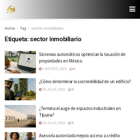
Home
Tag
sector inmobiliario
Etiqueta:
sector inmobiliario
Sistemas automáticos optimizan la tasación de
propiedades en México.
2 AGOSTO, 2026
0
¿Cómo determinar la sostenibilidad de un edificio?
25 JULIO, 2026
0
¿Termina el auge de espacios industriales en
Tijuana?
24 JULIO, 2026
0
Asesoría autorizada mejora acceso a crédito