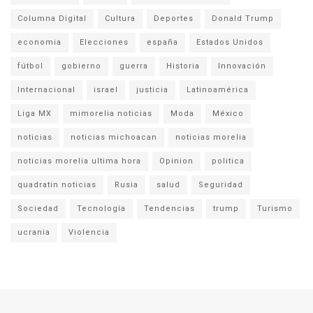
Columna Digital
Cultura
Deportes
Donald Trump
economia
Elecciones
españa
Estados Unidos
fútbol
gobierno
guerra
Historia
Innovación
Internacional
israel
justicia
Latinoamérica
Liga MX
mimorelia noticias
Moda
México
noticias
noticias michoacan
noticias morelia
noticias morelia ultima hora
Opinion
politica
quadratin noticias
Rusia
salud
Seguridad
Sociedad
Tecnología
Tendencias
trump
Turismo
ucrania
Violencia