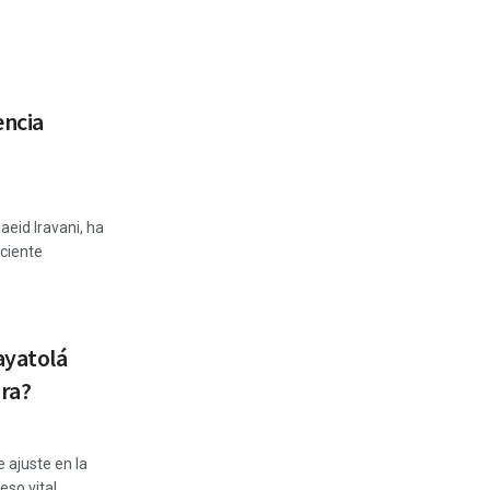
encia
aeid Iravani, ha
ciente
ayatolá
ora?
e ajuste en la
o vital ...