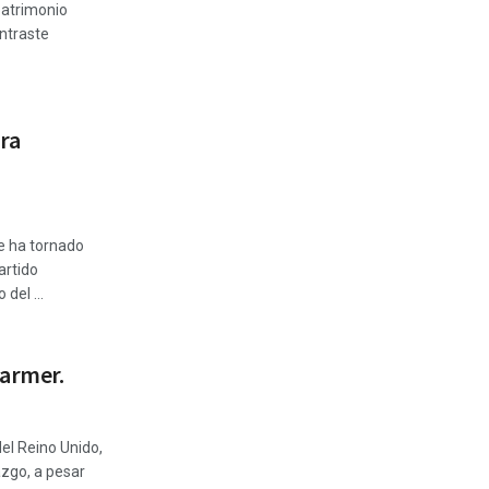
patrimonio
ontraste
ara
se ha tornado
artido
del ...
tarmer.
del Reino Unido,
azgo, a pesar