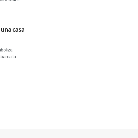
 una casa
mboliza
abarca la