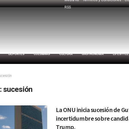
RSS
DEPORTES
COLUMNAS
CULTURA
GASTRONOMÍA
LIFESTYLE
ucesión
:
sucesión
La ONU inicia sucesión de Gu
incertidumbre sobre candid
Trump.