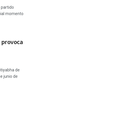
 partido
ucial momento
a provoca
itiyabha de
e junio de