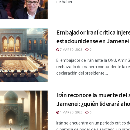
de haber ...
Embajador iraní critica injer
estadounidense en Jamenei
7 MARZO, 2026
0
El embajador de Irán ante la ONU, Amir S
rechazado de manera contundente la re
declaración del presidente ...
Irán reconoce la muerte del 
Jamenei: ¿quién liderará ah
1 MARZO, 2026
0
Irán se encuentra en un periodo crítico d
dinámica de poder de su Estado, un proces