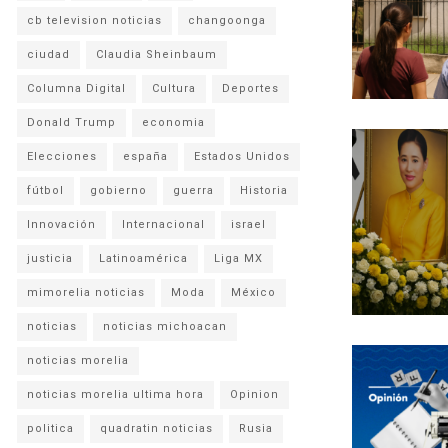
cb television noticias
changoonga
ciudad
Claudia Sheinbaum
Columna Digital
Cultura
Deportes
Donald Trump
economia
Elecciones
españa
Estados Unidos
fútbol
gobierno
guerra
Historia
Innovación
Internacional
israel
justicia
Latinoamérica
Liga MX
mimorelia noticias
Moda
México
noticias
noticias michoacan
noticias morelia
noticias morelia ultima hora
Opinion
politica
quadratin noticias
Rusia