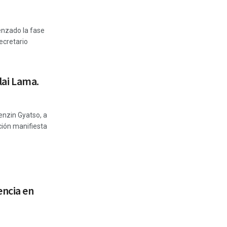
enzado la fase
secretario
alai Lama.
Tenzin Gyatso, a
ión manifiesta
encia en