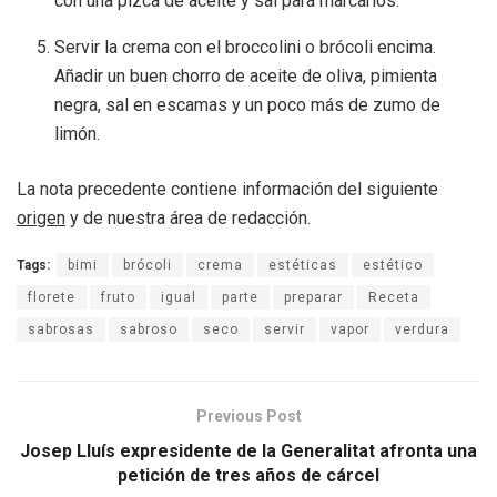
con una pizca de aceite y sal para marcarlos.
Servir la crema con el broccolini o brócoli encima.
Añadir un buen chorro de aceite de oliva, pimienta
negra, sal en escamas y un poco más de zumo de
limón.
La nota precedente contiene información del siguiente
origen
y de nuestra área de redacción.
Tags:
bimi
brócoli
crema
estéticas
estético
florete
fruto
igual
parte
preparar
Receta
sabrosas
sabroso
seco
servir
vapor
verdura
Previous Post
Josep Lluís expresidente de la Generalitat afronta una
petición de tres años de cárcel