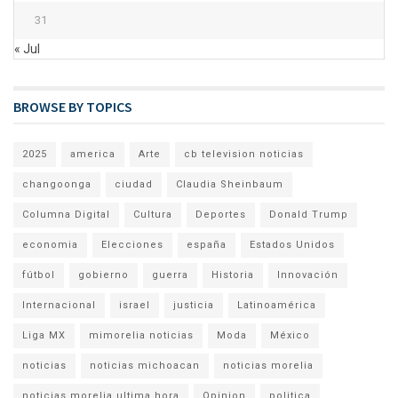
31
« Jul
BROWSE BY TOPICS
2025
america
Arte
cb television noticias
changoonga
ciudad
Claudia Sheinbaum
Columna Digital
Cultura
Deportes
Donald Trump
economia
Elecciones
españa
Estados Unidos
fútbol
gobierno
guerra
Historia
Innovación
Internacional
israel
justicia
Latinoamérica
Liga MX
mimorelia noticias
Moda
México
noticias
noticias michoacan
noticias morelia
noticias morelia ultima hora
Opinion
politica