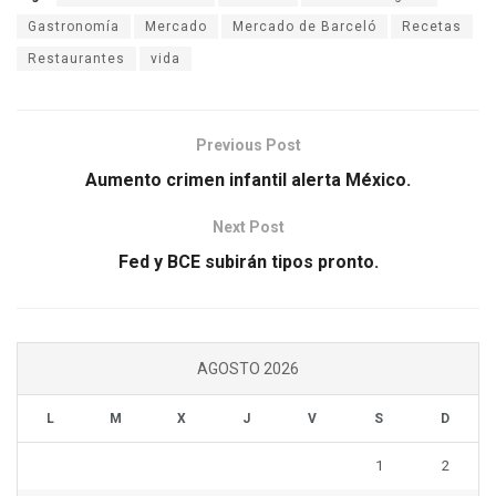
Gastronomía
Mercado
Mercado de Barceló
Recetas
Restaurantes
vida
Previous Post
Aumento crimen infantil alerta México.
Next Post
Fed y BCE subirán tipos pronto.
AGOSTO 2026
L
M
X
J
V
S
D
1
2