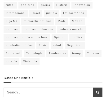
fútbol
gobierno
guerra
Historia
Innovación
Internacional
israel
justicia
Latinoamérica
Liga MX
mimorelia noticias
Moda
México
noticias
noticias michoacan
noticias morelia
noticias morelia ultima hora
Opinion
politica
quadratin noticias
Rusia
salud
Seguridad
Sociedad
Tecnología
Tendencias
trump
Turismo
ucrania
Violencia
Busca una Noticia