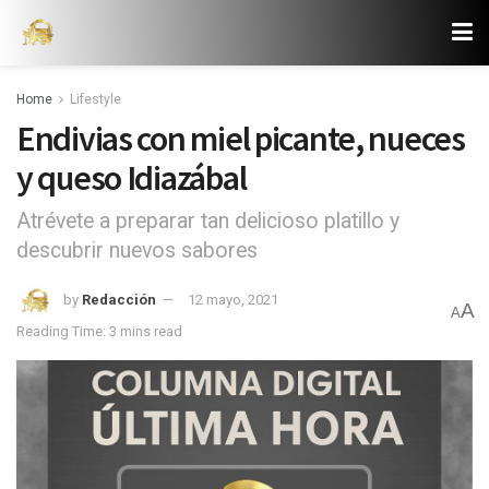
Home
Lifestyle
Endivias con miel picante, nueces
y queso Idiazábal
Atrévete a preparar tan delicioso platillo y
descubrir nuevos sabores
by
Redacción
12 mayo, 2021
A
A
Reading Time: 3 mins read