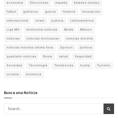
economia
Elecciones
españa
Estados Unidos
fútbol
gobierno
guerra
Historia
Innovación
Internacional
israel
justicia
Latinoamérica
Liga MX
mimorelia noticias
Moda
México
noticias
noticias michoacan
noticias morelia
noticias morelia ultima hora
Opinion
politica
quadratin noticias
Rusia
salud
Seguridad
Sociedad
Tecnología
Tendencias
trump
Turismo
ucrania
Violencia
Busca una Noticia