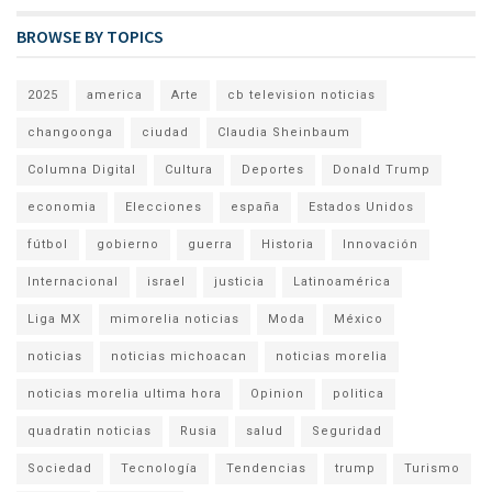
BROWSE BY TOPICS
2025
america
Arte
cb television noticias
changoonga
ciudad
Claudia Sheinbaum
Columna Digital
Cultura
Deportes
Donald Trump
economia
Elecciones
españa
Estados Unidos
fútbol
gobierno
guerra
Historia
Innovación
Internacional
israel
justicia
Latinoamérica
Liga MX
mimorelia noticias
Moda
México
noticias
noticias michoacan
noticias morelia
noticias morelia ultima hora
Opinion
politica
quadratin noticias
Rusia
salud
Seguridad
Sociedad
Tecnología
Tendencias
trump
Turismo