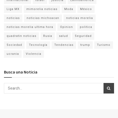
Internacional
israel
justicia
Latinoamérica
Liga MX
mimorelia noticias
Moda
México
noticias
noticias michoacan
noticias morelia
noticias morelia ultima hora
Opinion
politica
quadratin noticias
Rusia
salud
Seguridad
Sociedad
Tecnología
Tendencias
trump
Turismo
ucrania
Violencia
Busca una Noticia