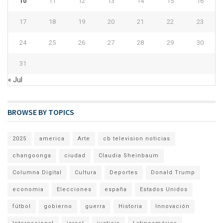
10
11
12
13
14
15
16
17
18
19
20
21
22
23
24
25
26
27
28
29
30
31
« Jul
BROWSE BY TOPICS
2025
america
Arte
cb television noticias
changoonga
ciudad
Claudia Sheinbaum
Columna Digital
Cultura
Deportes
Donald Trump
economia
Elecciones
españa
Estados Unidos
fútbol
gobierno
guerra
Historia
Innovación