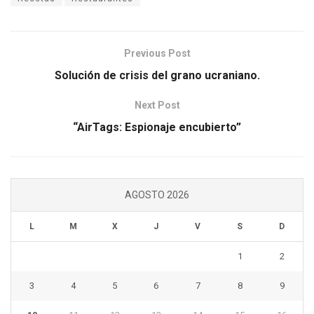
Previous Post
Solución de crisis del grano ucraniano.
Next Post
“AirTags: Espionaje encubierto”
AGOSTO 2026
L
M
X
J
V
S
D
1
2
3
4
5
6
7
8
9