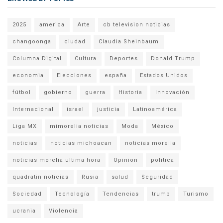
2025
america
Arte
cb television noticias
changoonga
ciudad
Claudia Sheinbaum
Columna Digital
Cultura
Deportes
Donald Trump
economia
Elecciones
españa
Estados Unidos
fútbol
gobierno
guerra
Historia
Innovación
Internacional
israel
justicia
Latinoamérica
Liga MX
mimorelia noticias
Moda
México
noticias
noticias michoacan
noticias morelia
noticias morelia ultima hora
Opinion
politica
quadratin noticias
Rusia
salud
Seguridad
Sociedad
Tecnología
Tendencias
trump
Turismo
ucrania
Violencia