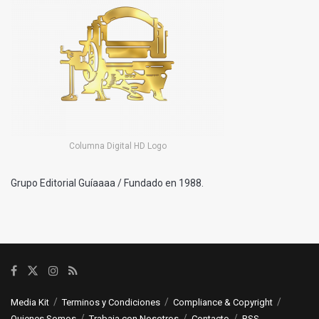
Columna Digital HD Logo
Grupo Editorial Guíaaaa / Fundado en 1988.
Media Kit
Terminos y Condiciones
Compliance & Copyright
Quienes Somos
Trabaja con Nosotros
Contacto
RSS