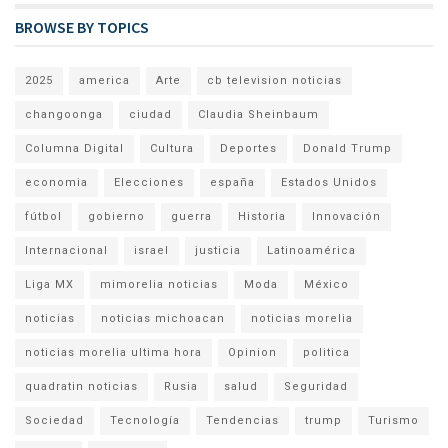
BROWSE BY TOPICS
2025
america
Arte
cb television noticias
changoonga
ciudad
Claudia Sheinbaum
Columna Digital
Cultura
Deportes
Donald Trump
economia
Elecciones
españa
Estados Unidos
fútbol
gobierno
guerra
Historia
Innovación
Internacional
israel
justicia
Latinoamérica
Liga MX
mimorelia noticias
Moda
México
noticias
noticias michoacan
noticias morelia
noticias morelia ultima hora
Opinion
politica
quadratin noticias
Rusia
salud
Seguridad
Sociedad
Tecnología
Tendencias
trump
Turismo