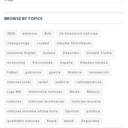
BROWSE BY TOPICS
2025
america
Arte
cb television noticias
changoonga
ciudad
Claudia Sheinbaum
Columna Digital
Cultura
Deportes
Donald Trump
economia
Elecciones
españa
Estados Unidos
fútbol
gobierno
guerra
Historia
Innovación
Internacional
israel
justicia
Latinoamérica
Liga MX
mimorelia noticias
Moda
México
noticias
noticias michoacan
noticias morelia
noticias morelia ultima hora
Opinion
politica
quadratin noticias
Rusia
salud
Seguridad