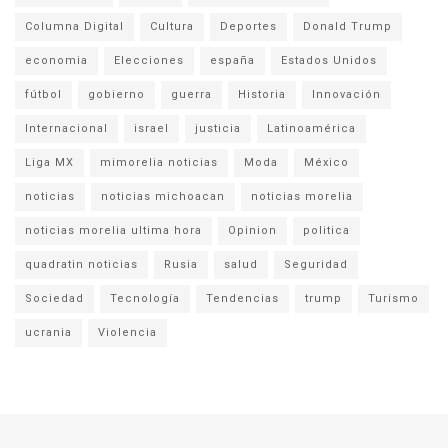
Columna Digital
Cultura
Deportes
Donald Trump
economia
Elecciones
españa
Estados Unidos
fútbol
gobierno
guerra
Historia
Innovación
Internacional
israel
justicia
Latinoamérica
Liga MX
mimorelia noticias
Moda
México
noticias
noticias michoacan
noticias morelia
noticias morelia ultima hora
Opinion
politica
quadratin noticias
Rusia
salud
Seguridad
Sociedad
Tecnología
Tendencias
trump
Turismo
ucrania
Violencia